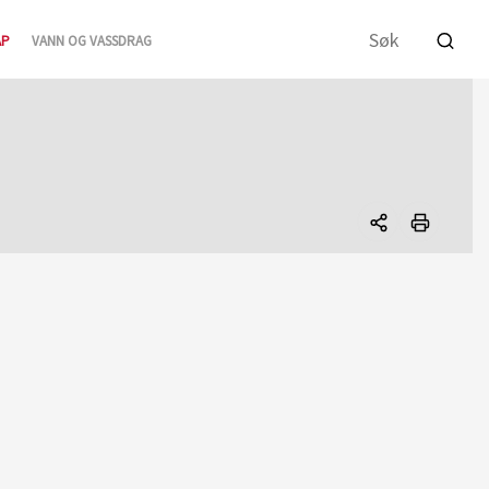
AP
VANN OG VASSDRAG
Del
denne
siden