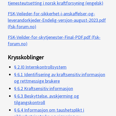
tjenesteutsetting i norsk kraftforsyning (engelsk)
FSK-Veileder-for-sikkerhet-i-anskaffelser-og-
leverandorkjeder-Endelig-versjon-august-2023.pdf
(fsk-forum.no)
FSK-Veilder-for-skytjenester-Final-PDF.pdf (fsk-
forum.no)
Krysskoblinger
§ 2.I0 Internkontrollsystem
§ 6.1 Identifisering av kraftsensitiv informasjon
og rettmessige brukere
§ 6.2 Kraftsensitiv informasjon
§ 6.3 Beskyttelse, avskjerming og
tilgangskontroll
§ 6.4 Informasjon om taushetsplikt i