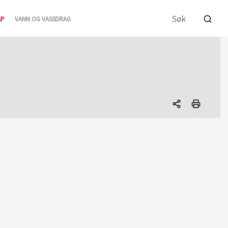
AP
VANN OG VASSDRAG
Del
denne
siden