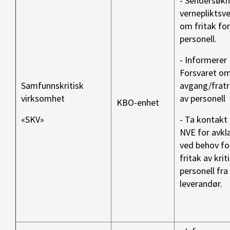
- Sendersøkn
vernepliktsv
om fritak fo
personell.
- Informerer
Forsvaret o
Samfunnskritisk
avgang/fratr
virksomhet
av personell
KBO-enhet
«SKV»
- Ta kontak
NVE for avkl
ved behov fo
fritak av krit
personell fra
leverandør.