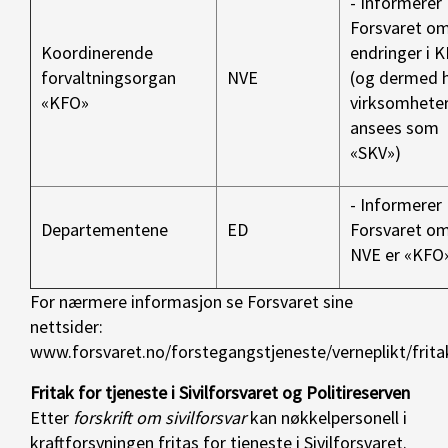
- Informerer
Forsvaret o
Koordinerende
endringer i 
forvaltningsorgan
NVE
(og dermed h
«KFO»
virksomhete
ansees som
«SKV»)
- Informerer
Departementene
ED
Forsvaret om
NVE er «KFO
For nærmere informasjon se Forsvaret sine
nettsider:
www.forsvaret.no/forstegangstjeneste/verneplikt/frit
Fritak for tjeneste i Sivilforsvaret og Politireserven
Etter
forskrift om sivilforsvar
kan nøkkelpersonell i
kraftforsyningen fritas for tjeneste i Sivilforsvaret.