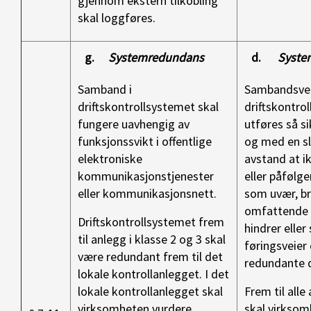
gjennom ekstern tilkobling
skal loggføres.
g.
Systemredundans
d.
Syste
Samband i
Sambandsvei
driftskontrollsystemet skal
driftskontro
fungere uavhengig av
utføres så s
funksjonssvikt i offentlige
og med en sl
elektroniske
avstand at i
kommunikasjonstjenester
eller påfølg
eller kommunikasjonsnett.
som uvær, br
omfattende t
Driftskontrollsystemet frem
hindrer elle
til anlegg i klasse 2 og 3 skal
føringsveier
være redundant frem til det
redundante 
lokale kontrollanlegget. I det
lokale kontrollanlegget skal
Frem til alle
virksomheten vurdere
skal virksom