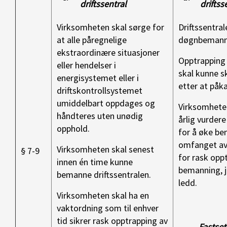
driftssentral
driftss
Virksomheten skal sørge for
Driftssentra
at alle påregnelige
døgnbemann
ekstraordinære situasjoner
Opptrapping
eller hendelser i
skal kunne s
energisystemet eller i
etter at påka
driftskontrollsystemet
umiddelbart oppdages og
Virksomhete
håndteres uten unødig
årlig vurder
opphold.
for å øke be
omfanget av
Virksomheten skal senest
§ 7-9
for rask opp
innen én time kunne
bemanning, jf
bemanne driftssentralen.
ledd.
Virksomheten skal ha en
vaktordning som til enhver
tid sikrer rask opptrapping av
Fastset