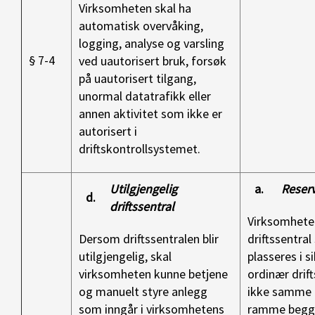
Virksomheten skal ha
automatisk overvåking,
logging, analyse og varsling
§ 7-4
ved uautorisert bruk, forsøk
på uautorisert tilgang,
unormal datatrafikk eller
annen aktivitet som ikke er
autorisert i
driftskontrollsystemet.
Utilgjengelig
a.
Reserv
d.
driftssentral
Virksomheter
Dersom driftssentralen blir
driftssentral
utilgjengelig, skal
plasseres i s
virksomheten kunne betjene
ordinær drift
og manuelt styre anlegg
ikke samme 
som inngår i virksomhetens
ramme begg