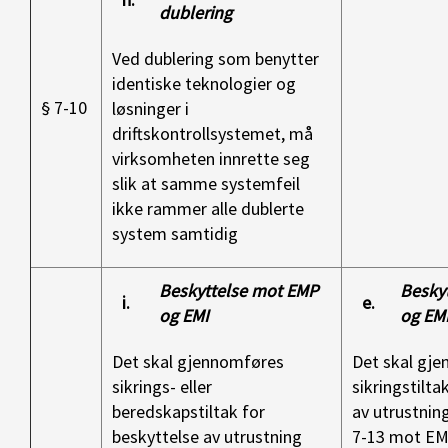
dublering
Ved dublering som benytter
identiske teknologier og
§ 7-10
løsninger i
driftskontrollsystemet, må
virksomheten innrette seg
slik at samme systemfeil
ikke rammer alle dublerte
system samtidig
Beskyttelse mot EMP
Besky
i.
e.
og EMI
og EM
Det skal gjennomføres
Det skal gj
sikrings- eller
sikringstilta
beredskapstiltak for
av utrustnin
beskyttelse av utrustning
7-13 mot EM