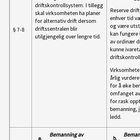
driftskontrollsystem. I tillegg
Reserve drift
skal virksomheten ha planer
enhver tid væ
for alternativ drift dersom
og være utsty
driftssentralen blir
§ 7-8
kan fungere 
utilgjengelig over lengre tid.
av ordinær dr
kunne ivareta
driftskontrol
Virksomhete
årlig vurder
for å øke be
omfanget av
for rask opp
bemanning, jf
ledd.
Bemanning av
Beman
e.
b.