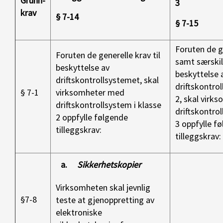
Grunn-
3
krav
§ 7-14
§ 7-15
Foruten de g
Foruten de generelle krav til
samt særskilt
beskyttelse av
beskyttelse 
driftskontrollsystemet, skal
driftskontrol
§ 7-1
virksomheter med
2, skal virk
driftskontrollsystem i klasse
driftskontrol
2 oppfylle følgende
3 oppfylle f
tilleggskrav:
tilleggskrav:
a.
Sikkerhetskopier
Virksomheten skal jevnlig
§7-8
teste at gjenoppretting av
elektroniske