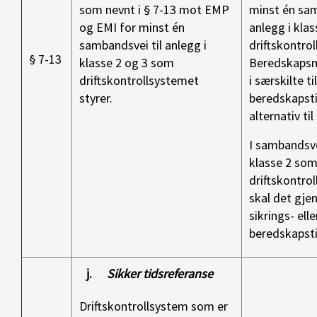
som nevnt i § 7-13 mot EMP
minst én sam
og EMI for minst én
anlegg i kla
sambandsvei til anlegg i
driftskontrol
§ 7-13
klasse 2 og 3 som
Beredskapsm
driftskontrollsystemet
i særskilte t
styrer.
beredskapst
alternativ til
I sambandsvei
klasse 2 so
driftskontrol
skal det gj
sikrings- elle
beredskapsti
j.
Sikker tidsreferanse
Driftskontrollsystem som er