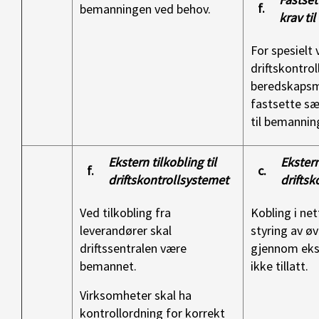
f.
bemanningen ved behov.
krav til
For spesielt 
driftskontro
beredskaps
fastsette sæ
til bemanning,
Ekstern tilkobling til
Ekstern
f.
c.
driftskontrollsystemet
driftsk
Ved tilkobling fra
Kobling i net
leverandører skal
styring av ø
driftssentralen være
gjennom ekst
bemannet.
ikke tillatt.
Virksomheter skal ha
kontrollordning for korrekt