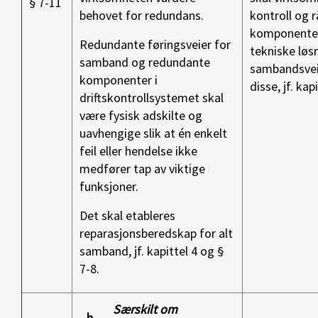
§ 7-11
behovet for redundans.
kontroll og r
komponenter
Redundante føringsveier for
tekniske løsn
samband og redundante
sambandsvei
komponenter i
disse, jf. kapi
driftskontrollsystemet skal
være fysisk adskilte og
uavhengige slik at én enkelt
feil eller hendelse ikke
medfører tap av viktige
funksjoner.
Det skal etableres
reparasjonsberedskap for alt
samband, jf. kapittel 4 og §
7-8.
Særskilt om
h.