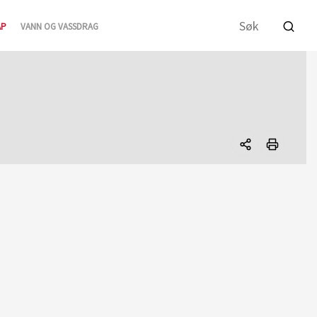
AP
VANN OG VASSDRAG
Del
denne
siden