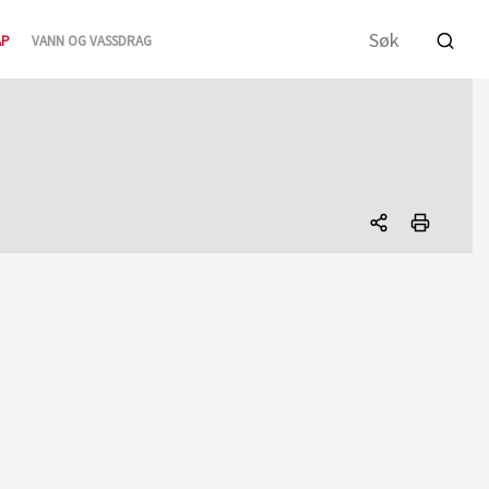
AP
VANN OG VASSDRAG
Del
denne
siden