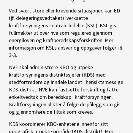
Ved svært store eller krevende situasjoner, kan ED
(jf. delegeringsvedtaket) iverksette
kraftforsyningens sentrale ledelse (KSL). KSL gis
fullmakter ut over hva som reguleres gjennom
energiloven og kraftberedskapsforskriften. Mer
informasjon om KSLs ansvar og oppgaver følger i §
3-3.
NVE skal administrere KBO og utpeke
kraftforsyningens distriktssjefer (KDS) med
stedfortredere og inndele landet i hensiktsmessige
KDS-distrikt. NVE kan fastsette forskrift og fatte
enkeltvedtak om beredskap i kraftforsyningen.
Kraftforsyningen plikter å følge de pålegg som gis
og gjennomføre de tiltak som kreves.
KDS koordinerer KBO-enhetene innenfor sitt
geografisk utpekte område (KDS-distrikt). Mer