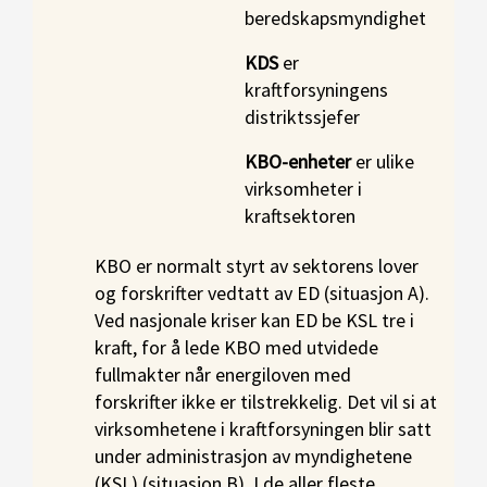
beredskapsmyndighet
KDS
er
kraftforsyningens
distriktssjefer
KBO-enheter
er ulike
virksomheter i
kraftsektoren
KBO er normalt styrt av sektorens lover
og forskrifter vedtatt av ED (situasjon A).
Ved nasjonale kriser kan ED be KSL tre i
kraft, for å lede KBO med utvidede
fullmakter når energiloven med
forskrifter ikke er tilstrekkelig. Det vil si at
virksomhetene i kraftforsyningen blir satt
under administrasjon av myndighetene
(KSL) (situasjon B). I de aller fleste