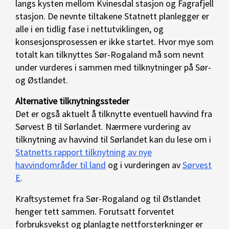
langs kysten mellom Kvinesdal stasjon og Fagrafjell
stasjon. De nevnte tiltakene Statnett planlegger er
alle i en tidlig fase i nettutviklingen
,
og
konsesjonsprosessen er ikke startet. Hvor mye som
totalt kan tilknyttes Sør-Rogaland må som nevnt
under vurderes i sammen med tilknytninger på Sør-
og Østlandet.
Alternative tilknytningssteder
Det er også aktuelt å tilknytte eventuell havvind fra
Sørvest B til Sørlandet. Nærmere vurdering av
tilknytning av havvind til Sørlandet kan du lese om i
Statnetts rapport tilknytning av nye
havvindområder til land
og i vurderingen av
Sørvest
E
.
Kraftsystemet fra Sør-Rogaland og til Østlandet
henger tett sammen. Forutsatt forventet
forbruksvekst og planlagte nettforsterkninger er