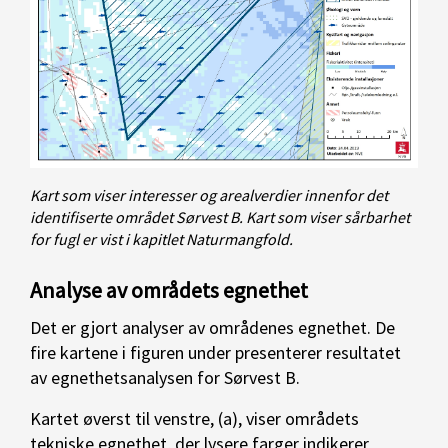
Kart som viser interesser og arealverdier innenfor det
identifiserte området Sørvest B. Kart som viser sårbarhet
for fugl er vist i kapitlet Naturmangfold.
Analyse av områdets egnethet
Det er gjort analyser av områdenes egnethet. De
fire kartene i figuren under presenterer resultatet
av egnethetsanalysen for Sørvest B.
Kartet øverst til venstre, (a), viser områdets
tekniske egnethet, der lysere farger indikerer