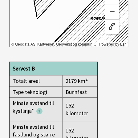
Sørvest B
2
Totalt areal
2179 km
Type teknologi
Bunnfast
Minste avstand til
152
kystlinja*
kilometer
Minste avstand til
152
fastland og større