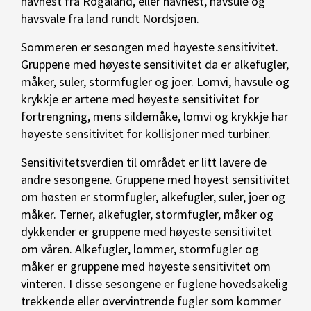
havhest fra Rogaland, eller havhest, havsule og
havsvale fra land rundt Nordsjøen.
Sommeren er sesongen med høyeste sensitivitet.
Gruppene med høyeste sensitivitet da er alkefugler,
måker, suler, stormfugler og joer. Lomvi, havsule og
krykkje er artene med høyeste sensitivitet for
fortrengning, mens sildemåke, lomvi og krykkje har
høyeste sensitivitet for kollisjoner med turbiner.
Sensitivitetsverdien til området er litt lavere de
andre sesongene. Gruppene med høyest sensitivitet
om høsten er stormfugler, alkefugler, suler, joer og
måker. Terner, alkefugler, stormfugler, måker og
dykkender er gruppene med høyeste sensitivitet
om våren. Alkefugler, lommer, stormfugler og
måker er gruppene med høyeste sensitivitet om
vinteren. I disse sesongene er fuglene hovedsakelig
trekkende eller overvintrende fugler som kommer