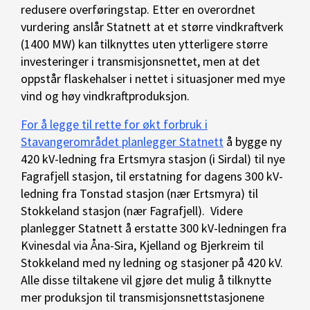
redusere overføringstap. Etter en overordnet
vurdering anslår Statnett at et større vindkraftverk
(1400 MW) kan tilknyttes uten ytterligere større
investeringer i transmisjonsnettet, men at det
oppstår flaskehalser i nettet i situasjoner med mye
vind og høy vindkraftproduksjon.
For å legge til rette for økt forbruk i
Stavangerområdet planlegger Statnett
å bygge ny
420 kV-ledning fra Ertsmyra stasjon (i Sirdal) til nye
Fagrafjell stasjon, til erstatning for dagens 300 kV-
ledning fra Tonstad stasjon (nær Ertsmyra) til
Stokkeland stasjon (nær Fagrafjell). Videre
planlegger Statnett å erstatte 300 kV-ledningen fra
Kvinesdal via Åna-Sira, Kjelland og Bjerkreim til
Stokkeland med ny ledning og stasjoner på 420 kV.
Alle disse tiltakene vil gjøre det mulig å tilknytte
mer produksjon til transmisjonsnettstasjonene