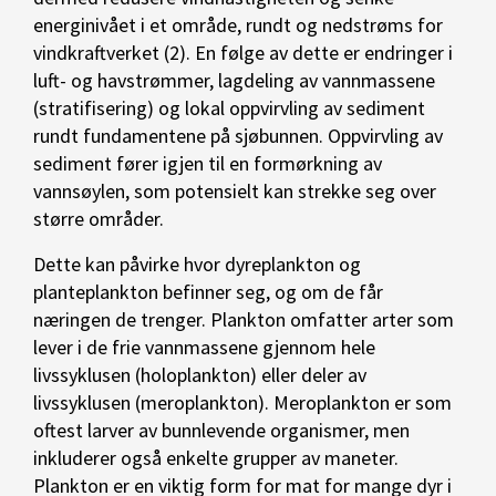
energinivået i et område, rundt og nedstrøms for
vindkraftverket (2). En følge av dette er endringer i
luft- og havstrømmer, lagdeling av vannmassene
(stratifisering) og lokal oppvirvling av sediment
rundt fundamentene på sjøbunnen. Oppvirvling av
sediment fører igjen til en formørkning av
vannsøylen, som potensielt kan strekke seg over
større områder.
Dette kan påvirke hvor dyreplankton og
planteplankton befinner seg, og om de får
næringen de trenger. Plankton omfatter arter som
lever i de frie vannmassene gjennom hele
livssyklusen (holoplankton) eller deler av
livssyklusen (meroplankton). Meroplankton er som
oftest larver av bunnlevende organismer, men
inkluderer også enkelte grupper av maneter.
Plankton er en viktig form for mat for mange dyr i