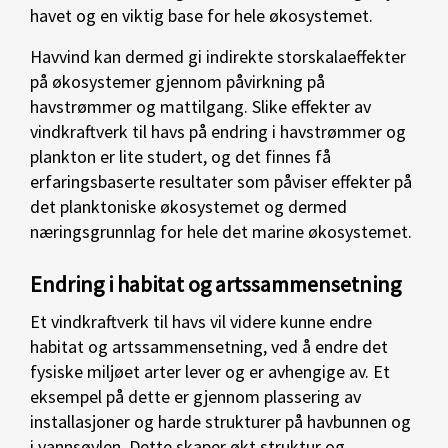
havet og en viktig base for hele økosystemet.
Havvind kan dermed gi indirekte storskalaeffekter
på økosystemer gjennom påvirkning på
havstrømmer og mattilgang. Slike effekter av
vindkraftverk til havs på endring i havstrømmer og
plankton er lite studert, og det finnes få
erfaringsbaserte resultater som påviser effekter på
det planktoniske økosystemet og dermed
næringsgrunnlag for hele det marine økosystemet.
Endring i habitat og artssammensetning
Et vindkraftverk til havs vil videre kunne endre
habitat og artssammensetning, ved å endre det
fysiske miljøet arter lever og er avhengige av. Et
eksempel på dette er gjennom plassering av
installasjoner og harde strukturer på havbunnen og
i vannsøylen. Dette skaper økt struktur og