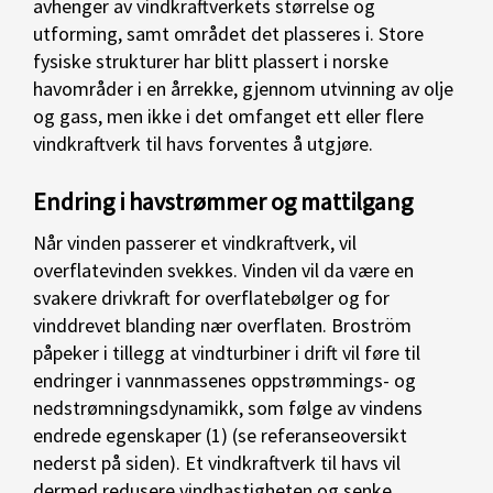
avhenger av vindkraftverkets størrelse og
utforming, samt området det plasseres i. Store
fysiske strukturer har blitt plassert i norske
havområder i en årrekke, gjennom utvinning av olje
og gass, men ikke i det omfanget ett eller flere
vindkraftverk til havs forventes å utgjøre.
Endring i havstrømmer og mattilgang
Når vinden passerer et vindkraftverk, vil
overflatevinden svekkes. Vinden vil da være en
svakere drivkraft for overflatebølger og for
vinddrevet blanding nær overflaten. Broström
påpeker i tillegg at vindturbiner i drift vil føre til
endringer i vannmassenes oppstrømmings- og
nedstrømningsdynamikk, som følge av vindens
endrede egenskaper (1) (se referanseoversikt
nederst på siden). Et vindkraftverk til havs vil
dermed redusere vindhastigheten og senke