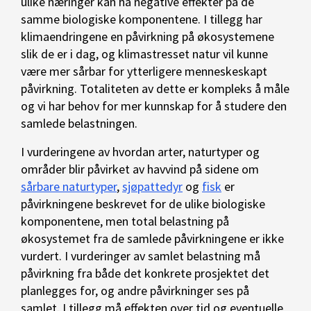
ulike næringer kan ha negative effekter på de
samme biologiske komponentene. I tillegg har
klimaendringene en påvirkning på økosystemene
slik de er i dag, og klimastresset natur vil kunne
være mer sårbar for ytterligere menneskeskapt
påvirkning. Totaliteten av dette er kompleks å måle
og vi har behov for mer kunnskap for å studere den
samlede belastningen.
I vurderingene av hvordan arter, naturtyper og
områder blir påvirket av havvind på sidene om
sårbare naturtyper
,
sjøpattedyr
og
fisk
er
påvirkningene beskrevet for de ulike biologiske
komponentene, men total belastning på
økosystemet fra de samlede påvirkningene er ikke
vurdert. I vurderinger av samlet belastning må
påvirkning fra både det konkrete prosjektet det
planlegges for, og andre påvirkninger ses på
samlet. I tillegg må effekten over tid og eventuelle