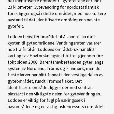
det identifiserte området til gytefeltene er rundt
23 kilometer. Gytevandring for nordøstatlantisk
torsk ligger også i dette området, med noe kortere
avstand til det identifiserte området enn nevnte
gytefelt.
Lodden benytter området til å vandre inn mot
kysten til gyteområdene. Vandringsruten varierer
noe fra år til år. Loddens områdebruk har blitt
kartlagt av Havforskningsinstituttet gjennom fire
tokt siden 2006. Barentshavbestanden gyter langs
kysten av Nordland, Troms og Finnmark, men de
fleste larver har blitt funnet i den vestlige delen av
gyteområdet, rundt Tromsøflaket. Det
identifiserte området ligger dermed sentralt
plassert i den viktigste delen for gytevandringen.
Lodden er viktig for fugl på næringssøk i
havområdene og en viktig fiskeriressurs i området.