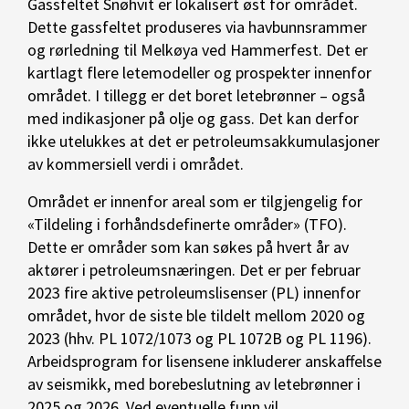
Gassfeltet Snøhvit er lokalisert øst for området.
Dette gassfeltet produseres via havbunnsrammer
og rørledning til Melkøya ved Hammerfest. Det er
kartlagt flere letemodeller og prospekter innenfor
området. I tillegg er det boret letebrønner – også
med indikasjoner på olje og gass. Det kan derfor
ikke utelukkes at det er petroleumsakkumulasjoner
av kommersiell verdi i området.
Området er innenfor areal som er tilgjengelig for
«Tildeling i forhåndsdefinerte områder» (TFO).
Dette er områder som kan søkes på hvert år av
aktører i petroleumsnæringen. Det er per februar
2023 fire aktive petroleumslisenser (PL) innenfor
området, hvor de siste ble tildelt mellom 2020 og
2023 (hhv. PL 1072/1073 og PL 1072B og PL 1196).
Arbeidsprogram for lisensene inkluderer anskaffelse
av seismikk, med borebeslutning av letebrønner i
2025 og 2026. Ved eventuelle funn vil