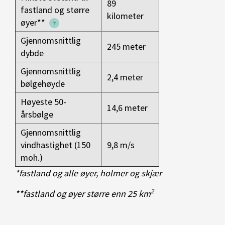
89
fastland og større
kilometer
øyer**
Gjennomsnittlig
245 meter
dybde
Gjennomsnittlig
2,4 meter
bølgehøyde
Høyeste 50-
14,6 meter
årsbølge
Gjennomsnittlig
vindhastighet (150
9,8 m/s
moh.)
*fastland og alle øyer, holmer og skjær
2
**fastland og øyer større enn 25 km