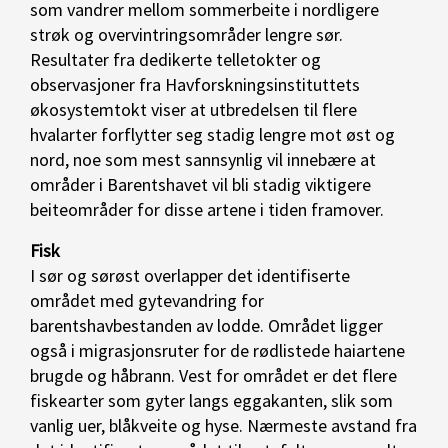
som vandrer mellom sommerbeite i nordligere
strøk og overvintringsområder lengre sør.
Resultater fra dedikerte telletokter og
observasjoner fra Havforskningsinstituttets
økosystemtokt viser at utbredelsen til flere
hvalarter forflytter seg stadig lengre mot øst og
nord, noe som mest sannsynlig vil innebære at
områder i Barentshavet vil bli stadig viktigere
beiteområder for disse artene i tiden framover.
Fisk
I sør og sørøst overlapper det identifiserte
området med gytevandring for
barentshavbestanden av lodde. Området ligger
også i migrasjonsruter for de rødlistede haiartene
brugde og håbrann. Vest for området er det flere
fiskearter som gyter langs eggakanten, slik som
vanlig uer, blåkveite og hyse. Nærmeste avstand fra