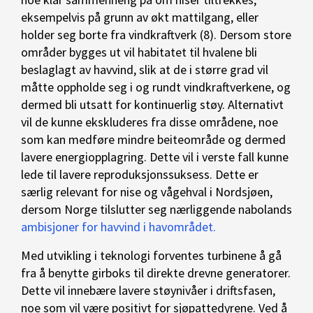
eksempelvis på grunn av økt mattilgang, eller
holder seg borte fra vindkraftverk (8). Dersom store
områder bygges ut vil habitatet til hvalene bli
beslaglagt av havvind, slik at de i større grad vil
måtte oppholde seg i og rundt vindkraftverkene, og
dermed bli utsatt for kontinuerlig støy. Alternativt
vil de kunne ekskluderes fra disse områdene, noe
som kan medføre mindre beiteområde og dermed
lavere energiopplagring. Dette vil i verste fall kunne
lede til lavere reproduksjonssuksess. Dette er
særlig relevant for nise og vågehval i Nordsjøen,
dersom Norge tilslutter seg nærliggende nabolands
ambisjoner for havvind i havområdet.
Med utvikling i teknologi forventes turbinene å gå
fra å benytte girboks til direkte drevne generatorer.
Dette vil innebære lavere støynivåer i driftsfasen,
noe som vil være positivt for sjøpattedyrene. Ved å