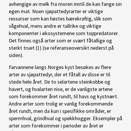
avhengige av melk fra moren inntil de kan fange sin
egen mat. Noen sjøpattedyrarter er viktige
ressurser som kan høstes bærekraftig, slik som
vågehval, mens andre er tallrike og viktige
komponenter i økosystemene som toppredatorer.
Det finnes også arter som er svært fåtallige og
sterkt truet (1) (se referanseoversikt nederst på
siden).
Farvannene langs Norges kyst besøkes av flere
arter av sjøpattedyr, der et fåtall av disse er til
stede hele året. De to selartene steinkobbe og
havert, og hvalarten nise, er de vanligste artene
som forekommer året rundt, til havs og kystnært.
Andre arter som trolig er vanlig forekommende
året rundt, men da kun i spesifikke områder, er
spermhval, grindhval og spekkhogger. Eksempler på
arter som forekommer i perioder av året er