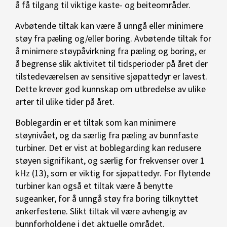
å få tilgang til viktige kaste- og beiteområder.
Avbøtende tiltak kan være å unngå eller minimere
støy fra pæling og/eller boring. Avbøtende tiltak for
å minimere støypåvirkning fra pæling og boring, er
å begrense slik aktivitet til tidsperioder på året der
tilstedeværelsen av sensitive sjøpattedyr er lavest.
Dette krever god kunnskap om utbredelse av ulike
arter til ulike tider på året.
Boblegardin er et tiltak som kan minimere
støynivået, og da særlig fra pæling av bunnfaste
turbiner. Det er vist at boblegarding kan redusere
støyen signifikant, og særlig for frekvenser over 1
kHz (13), som er viktig for sjøpattedyr. For flytende
turbiner kan også et tiltak være å benytte
sugeanker, for å unngå støy fra boring tilknyttet
ankerfestene. Slikt tiltak vil være avhengig av
bunnforholdene i det aktuelle området.