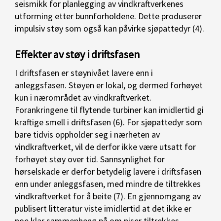
seismikk for planlegging av vindkraftverkenes
utforming etter bunnforholdene. Dette produserer
impulsiv støy som også kan påvirke sjøpattedyr (4).
Effekter av støy i driftsfasen
I driftsfasen er støynivået lavere enn i
anleggsfasen. Støyen er lokal, og dermed forhøyet
kun i nærområdet av vindkraftverket.
Forankringene til flytende turbiner kan imidlertid gi
kraftige smell i driftsfasen (6). For sjøpattedyr som
bare tidvis oppholder seg i nærheten av
vindkraftverket, vil de derfor ikke være utsatt for
forhøyet støy over tid. Sannsynlighet for
hørselskade er derfor betydelig lavere i driftsfasen
enn under anleggsfasen, med mindre de tiltrekkes
vindkraftverket for å beite (7). En gjennomgang av
publisert litteratur viste imidlertid at det ikke er
noe klar sammenheng på om niser tiltrekkes,