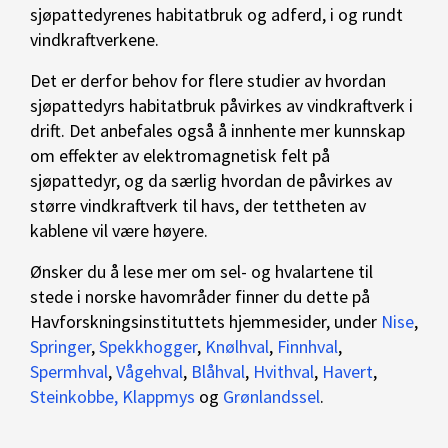
sjøpattedyrenes habitatbruk og adferd, i og rundt
vindkraftverkene.
Det er derfor behov for flere studier av hvordan
sjøpattedyrs habitatbruk påvirkes av vindkraftverk i
drift. Det anbefales også å innhente mer kunnskap
om effekter av elektromagnetisk felt på
sjøpattedyr, og da særlig hvordan de påvirkes av
større vindkraftverk til havs, der tettheten av
kablene vil være høyere.
Ønsker du å lese mer om sel- og hvalartene til
stede i norske havområder finner du dette på
Havforskningsinstituttets hjemmesider, under
Nise
,
Springer
,
Spekkhogger
,
Knølhval
,
Finnhval
,
Spermhval
,
Vågehval
,
Blåhval
,
Hvithval
,
Havert
,
Steinkobbe,
Klappmys
og
Grønlandssel
.