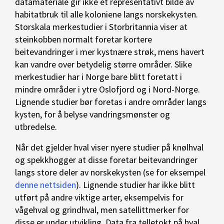
datamateriale gir ikke et representativt bilde av
habitatbruk til alle koloniene langs norskekysten.
Storskala merkestudier i Storbritannia viser at
steinkobben normalt foretar kortere
beitevandringer i mer kystnære strøk, mens havert
kan vandre over betydelig større områder. Slike
merkestudier har i Norge bare blitt foretatt i
mindre områder i ytre Oslofjord og i Nord-Norge.
Lignende studier bør foretas i andre områder langs
kysten, for å belyse vandringsmønster og
utbredelse.
Når det gjelder hval viser nyere studier på knølhval
og spekkhogger at disse foretar beitevandringer
langs store deler av norskekysten (se for eksempel
denne nettsiden
). Lignende studier har ikke blitt
utført på andre viktige arter, eksempelvis for
vågehval og grindhval, men satellittmerker for
disse er under utvikling. Data fra telletokt på hval