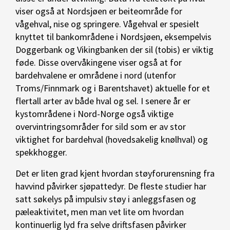
viser også at Nordsjøen er beiteområde for
vågehval, nise og springere. Vågehval er spesielt
knyttet til bankområdene i Nordsjøen, eksempelvis
Doggerbank og Vikingbanken der sil (tobis) er viktig
føde. Disse overvåkingene viser også at for
bardehvalene er områdene i nord (utenfor
Troms/Finnmark og i Barentshavet) aktuelle for et
flertall arter av både hval og sel. I senere år er
kystområdene i Nord-Norge også viktige
overvintringsområder for sild som er av stor
viktighet for bardehval (hovedsakelig knølhval) og
spekkhogger.
Det er liten grad kjent hvordan støyforurensning fra
havvind påvirker sjøpattedyr. De fleste studier har
satt søkelys på impulsiv støy i anleggsfasen og
pæleaktivitet, men man vet lite om hvordan
kontinuerlig lyd fra selve driftsfasen påvirker