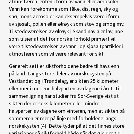
atmosfæren, enten i form av vann eller aerosoler.
Vann kan forekomme som tåke, dis, regn, sky og
snø, mens aerosoler kan eksempelvis være i form
av sjøsalt, pollen eller ølrøyk som støv og smog mv.
Tilstedeværelsen av ølrøyk i Skandinavia er lav, noe
som tilsier at det for norske forhold primært vil
være tilstedeværelsen av vann- og sjøsaltpartikler i
atmosfæren som vil være relevant for sikt.
Generelt sett er siktforholdene bedre til havs enn
på land. Langs store deler av norskekysten på
Vestlandet og i Trøndelag, er sikten 25 kilometer
eller mer i mer enn halvparten av dagene i året. Til
sammenligning har studier fra Sør-Sverige vist at
sikten der er seks kilometer eller mindre i
halvparten av dagene om vinteren, men at sikten på
sommeren er mer på linje med forholdene langs
norskekysten (4). Dette tyder på at det finnes store
variasjoner på siktforhold både når det gjelder tid