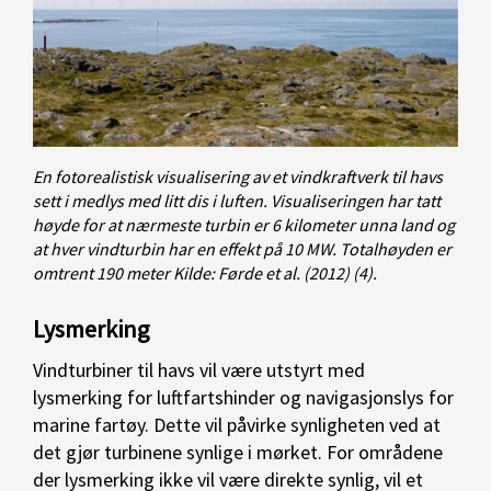
En fotorealistisk visualisering av et vindkraftverk til havs
sett i medlys med litt dis i luften. Visualiseringen har tatt
høyde for at nærmeste turbin er 6 kilometer unna land og
at hver vindturbin har en effekt på 10 MW. Totalhøyden er
omtrent 190 meter Kilde: Førde et al. (2012) (4).
Lysmerking
Vindturbiner til havs vil være utstyrt med
lysmerking for luftfartshinder og navigasjonslys for
marine fartøy. Dette vil påvirke synligheten ved at
det gjør turbinene synlige i mørket. For områdene
der lysmerking ikke vil være direkte synlig, vil et