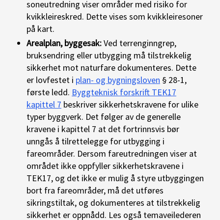
soneutredning viser områder med risiko for
kvikkleireskred. Dette vises som kvikkleiresoner
på kart.
Arealplan, byggesak:
Ved terrenginngrep,
bruksendring eller utbygging må tilstrekkelig
sikkerhet mot naturfare dokumenteres. Dette
er lovfestet i
plan- og bygningsloven
§ 28-1,
første ledd.
Byggteknisk forskrift TEK17
kapittel 7
beskriver sikkerhetskravene for ulike
typer byggverk. Det følger av de generelle
kravene i kapittel 7 at det fortrinnsvis bør
unngås å tilrettelegge for utbygging i
fareområder. Dersom fareutredningen viser at
området ikke oppfyller sikkerhetskravene i
TEK17, og det ikke er mulig å styre utbyggingen
bort fra fareområder, må det utføres
sikringstiltak, og dokumenteres at tilstrekkelig
sikkerhet er oppnådd. Les også temaveilederen