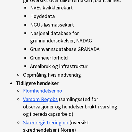
gir oversikt over ulike temakart, blant annet:
NVEs kvikkleirekart
Høydedata
NGUs løsmassekart
Nasjonal database for
grunnundersøkelser, NADAG
Grunnvannsdatabase GRANADA
Grunneierforhold
Arealbruk og infrastruktur
Oppmåling hvis nødvendig
Tidligere hendelser:
Flomhendelser.no
Varsom Regobs
(samlingssted for
observasjoner og hendelser brukt i varsling
og i beredskapsarbeid)
Skredregistrering.no
(oversikt
skredhendelser i Norge)