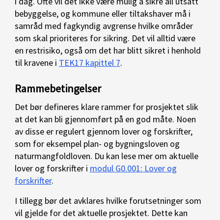
i dag. Ofte vil det ikke være mulig å sikre all utsatt
bebyggelse, og kommune eller tiltakshaver må i
samråd med fagkyndig ​avgrense hvilke områder
som skal prioriteres for sikring. Det vil alltid være
en restrisiko, også om det har blitt sikret i henhold
til kravene i
TEK17 kapittel 7
.
Rammebetingelser
Det bør defineres klare rammer for prosjektet slik
at det kan bli gjennomført på en god måte. Noen
av disse er regulert gjennom lover og forskrifter,
som for eksempel plan- og bygningsloven og
naturmangfoldloven. Du kan lese mer om aktuelle
lover og forskrifter i
modul G0.001: Lover og
forskrifter
.
I tillegg bør det avklares hvilke forutsetninger som
vil gjelde for det aktuelle prosjektet. Dette kan