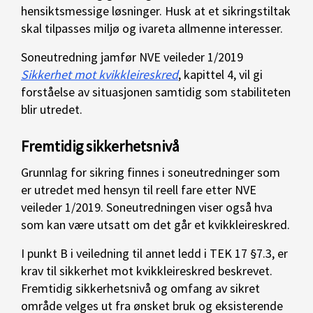
hensiktsmessige løsninger. Husk at et sikringstiltak
skal tilpasses miljø og ivareta allmenne interesser.
Soneutredning jamfør NVE veileder 1/2019
Sikkerhet mot kvikkleireskred
, kapittel 4, vil gi
forståelse av situasjonen samtidig som stabiliteten
blir utredet.
Fremtidig sikkerhetsnivå
Grunnlag for sikring finnes i soneutredninger som
er utredet med hensyn til reell fare etter NVE
veileder 1/2019. Soneutredningen viser også hva
som kan være utsatt om det går et kvikkleireskred.
I punkt B i veiledning til annet ledd i TEK 17 §7.3, er
krav til sikkerhet mot kvikkleireskred beskrevet.
Fremtidig sikkerhetsnivå og omfang av sikret
område velges ut fra ønsket bruk og eksisterende