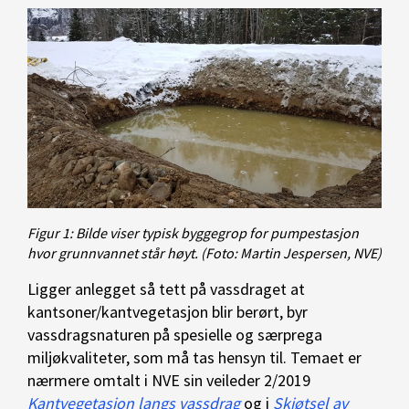
Figur 1: Bilde viser typisk byggegrop for pumpestasjon
hvor grunnvannet står høyt.
(Foto: Martin Jespersen, NVE)
Ligger anlegget så tett på vassdraget at
kantsoner/kantvegetasjon blir berørt, byr
vassdragsnaturen på spesielle og særprega
miljøkvaliteter, som må tas hensyn til. Temaet er
nærmere omtalt i NVE sin veileder 2/2019
Kantvegetasjon langs vassdrag
og i
Skjøtsel av