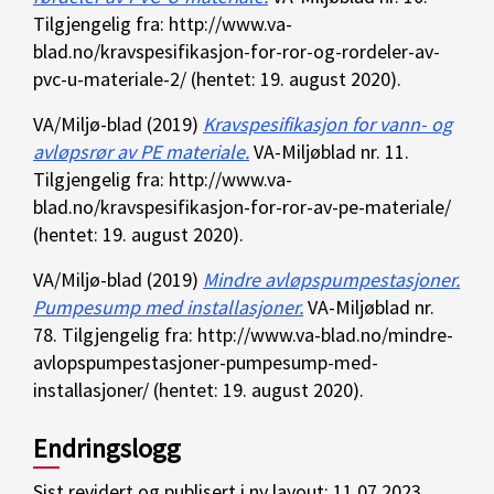
Tilgjengelig fra: http://www.va-
blad.no/kravspesifikasjon-for-ror-og-rordeler-av-
pvc-u-materiale-2/ (hentet: 19. august 2020).
VA/Miljø-blad (2019)
Kravspesifikasjon for vann- og
avløpsrør av PE materiale.
VA-Miljøblad nr. 11.
Tilgjengelig fra: http://www.va-
blad.no/kravspesifikasjon-for-ror-av-pe-materiale/
(hentet: 19. august 2020).
VA/Miljø-blad (2019)
Mindre avløpspumpestasjoner.
Pumpesump med installasjoner.
VA-Miljøblad nr.
78. Tilgjengelig fra: http://www.va-blad.no/mindre-
avlopspumpestasjoner-pumpesump-med-
installasjoner/ (hentet: 19. august 2020).
Endringslogg
Sist revidert og publisert i ny layout: 11.07.2023