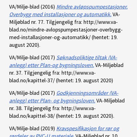
VA/Miljø-blad (2016)
Mindre avløpspumpestasjoner.
Overbygg med installasjoner og automatikk.
VA-
Miljøblad nr. 77. Tilgjengelig fra: http://www.va-
blad.no/mindre-avlopspumpestasjoner-overbygg-
med-installasjoner-og-automatikk/ (hentet: 19.
august 2020).
VA/Miljø-blad (2017)
Søknadspliktige tiltak (VA-
anlegg) etter Plan-og bygningsloven.
VA-Miljøblad
nr. 37. Tilgjengelig fra: http://www.va-
blad.no/kapittel-37/ (hentet: 19. august 2020)
VA/Miljø-blad (2017)
Godkjenningsområder (VA-
anlegg) etter Plan- og bygningsloven.
VA-Miljøblad
nr. 38. Tilgjengelig fra: http://www.va-
blad.no/kapittel-38/ (hentet: 19. august 2020).
VA/Miljø-blad (2019)
Kravspesifikasjon for rør og
rørdeler av PVC-U materiale.
VA-Miljøblad nr. 10.