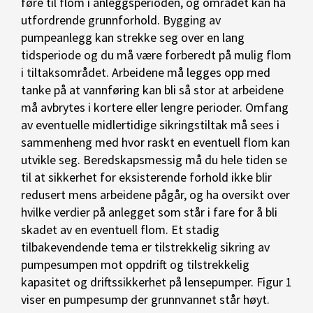
føre til flom i anleggsperioden, og området kan ha
utfordrende grunnforhold. Bygging av
pumpeanlegg kan strekke seg over en lang
tidsperiode og du må være forberedt på mulig flom
i tiltaksområdet. Arbeidene må legges opp med
tanke på at vannføring kan bli så stor at arbeidene
må avbrytes i kortere eller lengre perioder. Omfang
av eventuelle midlertidige sikringstiltak må sees i
sammenheng med hvor raskt en eventuell flom kan
utvikle seg. Beredskapsmessig må du hele tiden se
til at sikkerhet for eksisterende forhold ikke blir
redusert mens arbeidene pågår, og ha oversikt over
hvilke verdier på anlegget som står i fare for å bli
skadet av en eventuell flom. Et stadig
tilbakevendende tema er tilstrekkelig sikring av
pumpesumpen mot oppdrift og tilstrekkelig
kapasitet og driftssikkerhet på lensepumper. Figur 1
viser en pumpesump der grunnvannet står høyt.