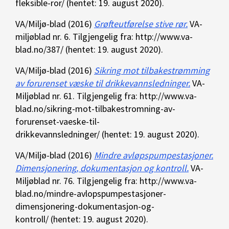
fleksible-ror/ (hentet: 19. august 2020).
VA/Miljø-blad (2016)
Grøfteutførelse stive rør.
VA-
miljøblad nr. 6. Tilgjengelig fra: http://www.va-
blad.no/387/ (hentet: 19. august 2020).
VA/Miljø-blad (2016)
Sikring mot tilbakestrømming
av forurenset væske til drikkevannsledninger.
VA-
Miljøblad nr. 61. Tilgjengelig fra: http://www.va-
blad.no/sikring-mot-tilbakestromning-av-
forurenset-vaeske-til-
drikkevannsledninger/ (hentet: 19. august 2020).
VA/Miljø-blad (2016)
M
indre avløpspumpestasjoner.
Dimensjonering, dokumentasjon og kontroll
.
VA-
Miljøblad nr. 76. Tilgjengelig fra: http://www.va-
blad.no/mindre-avlopspumpestasjoner-
dimensjonering-dokumentasjon-og-
kontroll/ (hentet: 19. august 2020).