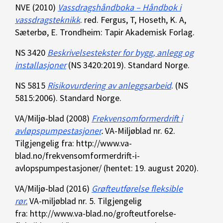
NVE (2010)
Vassdragshåndboka – Håndbok i
vassdragsteknikk
. red. Fergus, T, Hoseth, K. A,
Sæterbø, E. Trondheim: Tapir Akademisk Forlag.
NS 3420
Beskrivelsestekster for bygg, anlegg og
installasjoner
(NS 3420:2019). Standard Norge.
NS 5815
Risikovurdering av anleggsarbeid
. (NS
5815:2006). Standard Norge.
VA/Miljø-blad (2008)
Frekvensomformerdrift i
avløpspumpestasjoner
.
VA-Miljøblad nr. 62.
Tilgjengelig fra: http://www.va-
blad.no/frekvensomformerdrift-i-
avlopspumpestasjoner/ (hentet: 19. august 2020).
VA/Miljø-blad (2016)
Grøfteutførelse fleksible
rør.
VA-miljøblad nr. 5. Tilgjengelig
fra: http://www.va-blad.no/grofteutforelse-