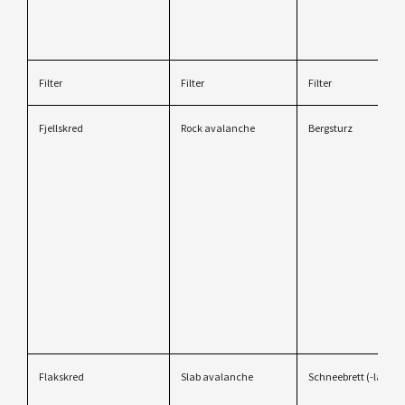
Filter
Filter
Filter
Fjellskred
Rock avalanche
Bergsturz
Flakskred
Slab avalanche
Schneebrett (-lawine