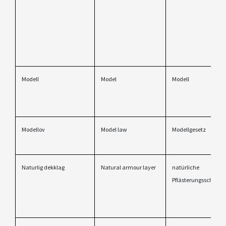
Modell
Model
Modell
Modellov
Model law
Modellgesetz
Naturlig dekklag
Natural armour layer
natürliche
Pflästerungsschicht