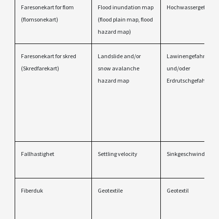
Faresonekart for flom
Flood inundation map
Hochwassergefahren
(flomsonekart)
(flood plain map, flood
hazard map)
Faresonekart for skred
Landslide and/or
Lawinengefahrenkar
(Skredfarekart)
snow avalanche
und/oder
hazard map
Erdrutschgefahrenka
Fallhastighet
Settling velocity
Sinkgeschwindigkeit
Fiberduk
Geotextile
Geotextil