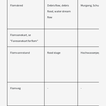
Flomskred
Debris flow, debris
Murgang, Schuttstro
flood, water stream
flow
Flomsonekart, se
"Faresonekart for flom"
Flomvannstand
flood stage
Hochwasserpegel
Flomveg
-
-