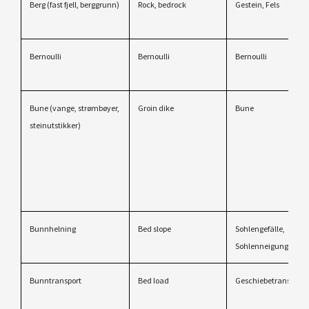
Berg (fast fjell, berggrunn)
Rock, bedrock
Gestein, Fels
Bernoulli
Bernoulli
Bernoulli
Bune (vange, strømbøyer,
Groin dike
Bune
steinutstikker)
Bunnhelning
Bed slope
Sohlengefälle,
Sohlenneigung
Bunntransport
Bed load
Geschiebetransport