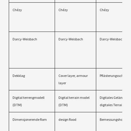
Chézy
Chézy
Chézy
Darcy-Weisbach
Darcy-Weisbach
Darcy-Weisbach
Dekklag
Cover layer, armour
Pflästerungsschicht
layer
Digital terrengmodell
Digital terrain model
Digitales Geländemo
(DTM)
(DTM)
digitales Terrainmod
Dimensjonerende flom
design flood
Bemessungshochwa