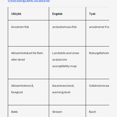
Uttrykk
Engelsk
Tysk
Anadrom fisk
andadromous fish
anadromer Fisch
Aktsomhetskart for flom
Landslide and snow
Naturgefahrenhinwe
eller skred
avalanche
susceptibility map
Aktsomhetsnivå,
Awareness level,
Gefahrenniveau
faregrad
warning level
Bekk
Stream
Bach