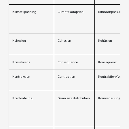
Klimatilpasning
Climate adaption
Klimaanpassung
Kohesjon
Cohesion
Kohäsion
Konsekvens
Consequence
Konsequenz
Kontraksjon
Contraction
Kontraktion/ Vereng
Kornfordeling
Grain size distribution
Kornverteilung