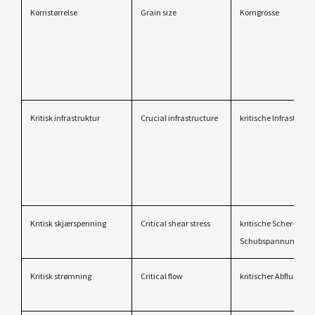
Kornstørrelse
Grain size
Korngrösse
Kritisk infrastruktur
Crucial infrastructure
kritische Infrastruktu
Kritisk skjærspenning
Critical shear stress
kritische Scher-/
Schubspannung
Kritisk strømning
Critical flow
kritischer Abfluss