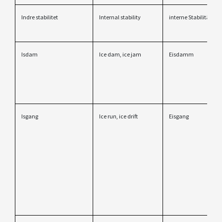
Indre stabilitet
Internal stability
interne Stabilität
Isdam
Ice dam, ice jam
Eisdamm
Isgang
Ice run, ice drift
Eisgang