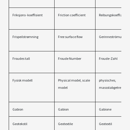
Friksjons- koeffisient
Friction coefficient
Reibungskoeffizient
Frispeilstrømning
Free surface flow
Gerinneströmung
Froudes tall
Froude Number
Froude-Zahl
Fysisk modell
Physical model, scale
physisches,
model
massstabgetreuses M
Gabion
Gabion
Gabione
Geotekstil
Geotextile
Geotextil