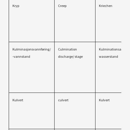
Kryp
Creep
Kriechen
Kulminasjonsvannføring/
Culmination
Kulminationsabfluss/
-vannstand
discharge/ stage
wasserstand
Kulvert
culvert
Kulvert