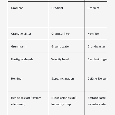
Gradient
Gradient
Gradient
Granulært filter
Granular filter
Kornfilter
Grunnvann
Ground water
Grundwasser
Hastighetshøyde
Velocity head
Geschwindigkeitshö
Helning
Slope, inclination
Gefälle, Neigung
Hendelseskart (for flom
(Flood or landslide)
Bestandkarte,
eller skred)
Inventory map
Inventarkarte