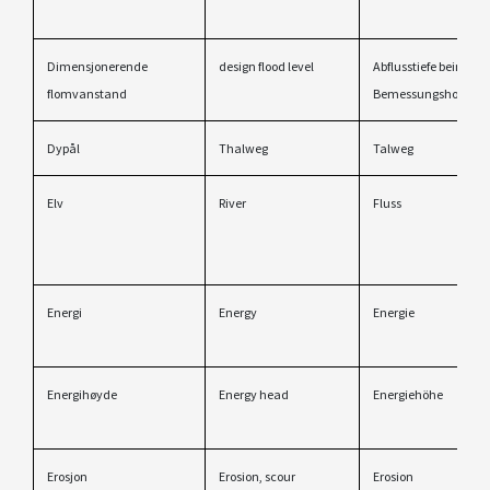
Dimensjonerende
design flood level
Abflusstiefe beim
flomvanstand
Bemessungshochwa
Dypål
Thalweg
Talweg
Elv
River
Fluss
Energi
Energy
Energie
Energihøyde
Energy head
Energiehöhe
Erosjon
Erosion, scour
Erosion