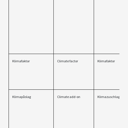
Klimafaktor
Climate factor
Klimafaktor
Klimapåslag
Climate add-on
Klimazuschlag