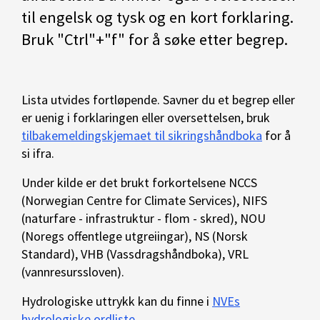
til engelsk og tysk og en kort forklaring.
Bruk "Ctrl"+"f" for å søke etter begrep.
Lista utvides fortløpende. Savner du et begrep eller
er uenig i forklaringen eller oversettelsen, bruk
tilbakemeldingskjemaet til sikringshåndboka
for å
si ifra.
Under kilde er det brukt forkortelsene NCCS
(Norwegian Centre for Climate Services), NIFS
(naturfare - infrastruktur - flom - skred), NOU
(Noregs offentlege utgreiingar), NS (Norsk
Standard), VHB (Vassdragshåndboka), VRL
(vannresurssloven).
Hydrologiske uttrykk kan du finne i
NVEs
hydrologiske ordliste
.