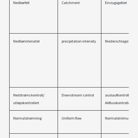
Nedbørfelt
Catchment
Einzugsgebiet
Nedbørintensitet
precipitation intensity
Niederschlagsintensi
Nedstrøms kontroll/
Downstream control
auslaufkontrollierte
utløpskontrollert
Abflusskontrolle
Normalstrømning
Uniform flow
Normalströmung