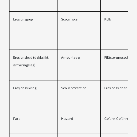
Erosjonsgrop
Scour hole
Kolk
Erosjonshud (dekksjikt,
Amour layer
Pflästerungsschicht
armeringslag)
Erosjonssikring
Scour protection
Erosionssicherung
Fare
Hazard
Gefahr, Gefährdung