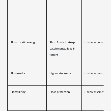
Flom i bratt terreng
Flash floods in steep
Hochwasser in Berg
catchments, flood in
torrent
Flommerke
high-water mark
Hochwassserspur
Flomsikring
Flood protection
Hochwasserschutz