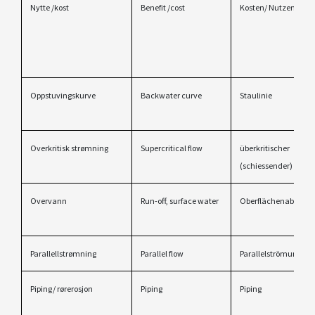
Nytte /kost
Benefit /cost
Kosten/ Nutzen
Oppstuvingskurve
Backwater curve
Staulinie
Overkritisk strømning
Supercritical flow
überkritischer
(schiessender) Abflu
Overvann
Run-off, surface water
Oberflächenabfluss
Parallellstrømning
Parallel flow
Parallelströmung
Piping/ rørerosjon
Piping
Piping