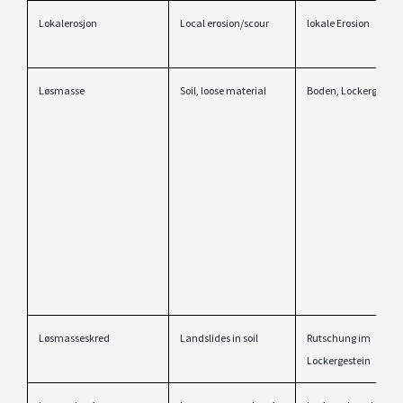
Lokalerosjon
Local erosion/scour
lokale Erosion
Løsmasse
Soil, loose material
Boden, Lockergestei
Løsmasseskred
Landslides in soil
Rutschung im
Lockergestein