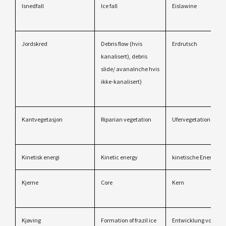
Isnedfall
Ice fall
Eislawine
Jordskred
Debris flow (hvis
Erdrutsch
kanalisert), debris
slide/ avanalnche hvis
ikke-kanalisert)
Kantvegetasjon
Riparian vegetation
Ufervegetation
Kinetisk energi
Kinetic energy
kinetische Energie
Kjerne
Core
Kern
Kjøving
Formation of frazil ice
Entwicklung von Nad