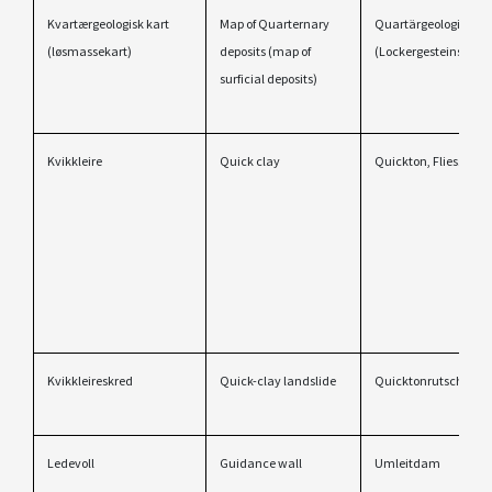
Kvartærgeologisk kart
Map of Quarternary
Quartärgeologische 
(løsmassekart)
deposits (map of
(Lockergesteinskarte
surficial deposits)
Kvikkleire
Quick clay
Quickton, Fliesston
Kvikkleireskred
Quick-clay landslide
Quicktonrutschung
Ledevoll
Guidance wall
Umleitdam