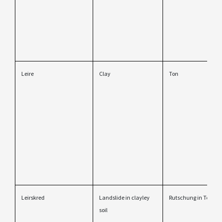
Leire
Clay
Ton
Leirskred
Landslide in clayley
Rutschung in Ton
soil