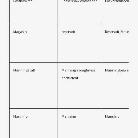
Løssnøskred
Loose snow avalanche
Lockerschneelawine
Magasin
reservoir
Reservoir, Stausee
Mannings tall
Manning's roughness
Manningbeiwert
coefficient
Manning
Manning
Manning