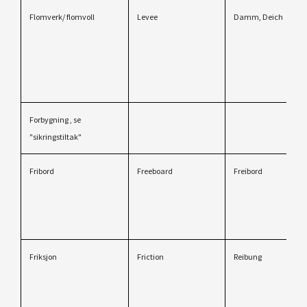
Flomverk/ flomvoll
Levee
Damm, Deich
Forbygning , se
"sikringstiltak"
Fribord
Freeboard
Freibord
Friksjon
Friction
Reibung