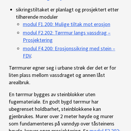
sikringstiltaket er planlagt og prosjektert etter
tilhørende moduler
modul F1.200: Mulige tiltak mot erosjon
modul F2.202: Tørrmur langs vassdrag –
Prosjektering
modul F4.200: Erosjonssikring med stein –
FDV
.
Tørrmurer egner seg i urbane strøk der det er for
liten plass mellom vassdraget og annen låst
arealbruk.
En tørrmur bygges av steinblokker uten
fugemateriale. En godt bygd tørrmur har
ubegrenset holdbarhet, steinblokkene kan
gjenbrukes. Murer over 2 meter høyde og murer
som fundamenteres på vanndyp over tåsteinens
høyde, krever egen prosjektering. Se
modul F2.202: