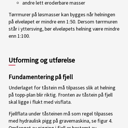
andre lett eroderbare masser
Tørrmurer på løsmasser kan bygges når helningen
på elveløpet er mindre enn 1:50. Dersom tørrmuren
står i yttersving, bør elveløpets helning være mindre
enn 1:100.
Utforming og utførelse
Fundamentering på fjell
Underlaget for tåstein må tilpasses slik at helning
på topp-plan blir riktig. Fronten av tåstein på fjell
skal ligge i flukt med visflata.
Fjellflata under tåsteinen må som regel tilpasses
med hydraulisk pigg på gravemaskina, se figur 4.
Omfanget av pigging i fjell er bestemt av