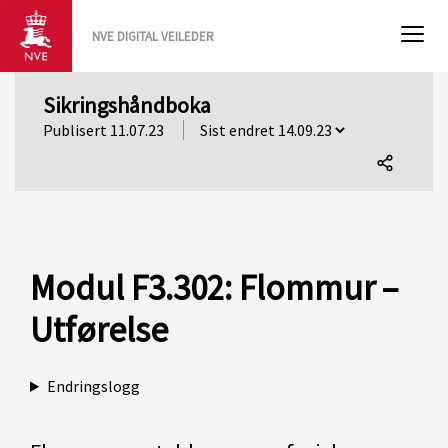
NVE DIGITAL VEILEDER
Sikringshåndboka
Publisert 11.07.23
Del
denne
siden
Modul F3.302: Flommur –
Utførelse
Endringslogg