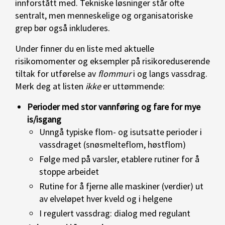
innforstått med. Tekniske løsninger står ofte
sentralt, men menneskelige og organisatoriske
grep bør også inkluderes.
Under finner du en liste med aktuelle
risikomomenter og eksempler på risikoreduserende
tiltak for utførelse av
flommur
i og langs vassdrag.
Merk deg at listen
ikke
er uttømmende:
Perioder med stor vannføring og fare for mye
is/isgang
Unngå typiske flom- og isutsatte perioder i
vassdraget (snøsmelteflom, høstflom)
Følge med på varsler, etablere rutiner for å
stoppe arbeidet
Rutine for å fjerne alle maskiner (verdier) ut
av elveløpet hver kveld og i helgene
I regulert vassdrag: dialog med regulant