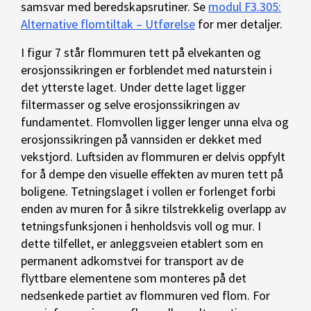
samsvar med beredskapsrutiner. Se
modul F3.305:
Alternative flomtiltak – Utførelse
for mer detaljer.
I figur 7 står flommuren tett på elvekanten og
erosjonssikringen er forblendet med naturstein i
det ytterste laget. Under dette laget ligger
filtermasser og selve erosjonssikringen av
fundamentet. Flomvollen ligger lenger unna elva og
erosjonssikringen på vannsiden er dekket med
vekstjord. Luftsiden av flommuren er delvis oppfylt
for å dempe den visuelle effekten av muren tett på
boligene. Tetningslaget i vollen er forlenget forbi
enden av muren for å sikre tilstrekkelig overlapp av
tetningsfunksjonen i henholdsvis voll og mur. I
dette tilfellet, er anleggsveien etablert som en
permanent adkomstvei for transport av de
flyttbare elementene som monteres på det
nedsenkede partiet av flommuren ved flom. For