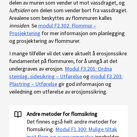
delen av muren som vender ut mot vassdraget, og
luftsiden
om delen som vender bort fra vassdraget.
Arealene som beskyttes av flommuren kalles
innsiden
. Se
modul F2.302: Flommur –
Prosjektering
for mer informasjon om planlegging
og prosjektering av flommurer.
I mange tilfeller vil det være aktuelt å erosjonssikre
fundamentet på flommuren, for å unngå at det
undergraves av erosjon.
Modul F3.201: Ordna
steinlag, sidesikring – Utførelse
og
modul F3.203:
Plastring – Utførelse
gir god informasjon og
veiledning om utførelse av erosjonssikring.
Andre metoder for flomsikring
Det finnes også helt andre metoder for
flomsikring.
Modul F1.300: Mulige tiltak
mot flom og oversvømmelse
inneholder