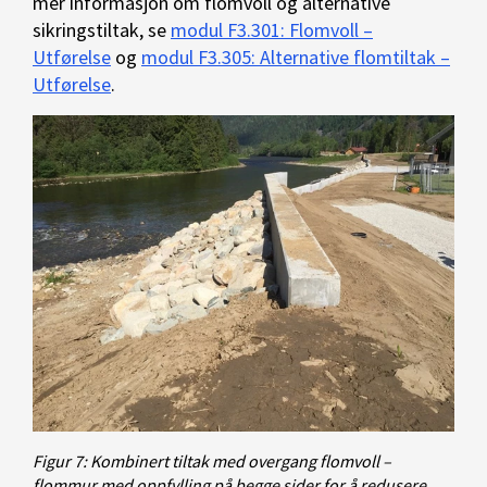
mer informasjon om flomvoll og alternative
sikringstiltak, se
modul F3.301: Flomvoll –
Utførelse
og
modul F3.305: Alternative flomtiltak –
Utførelse
.
Figur 7: Kombinert tiltak med overgang flomvoll –
flommur med oppfylling på begge sider for å redusere