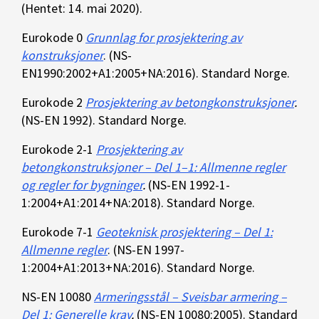
(Hentet: 14. mai 2020).
Eurokode 0
Grunnlag for prosjektering av
konstruksjoner
. (NS-
EN1990:2002+A1:2005+NA:2016). Standard Norge.
Eurokode 2
Prosjektering av betongkonstruksjoner
.
(NS-EN 1992). Standard Norge.
Eurokode 2-1
Prosjektering av
betongkonstruksjoner – Del 1–1: Allmenne regler
og regler for bygninger
.
(NS-EN 1992-1-
1:2004+A1:2014+NA:2018). Standard Norge.
Eurokode 7-1
Geoteknisk prosjektering – Del 1:
Allmenne regler
. (NS-EN 1997-
1:2004+A1:2013+NA:2016). Standard Norge.
NS-EN 10080
Armeringsstål – Sveisbar armering –
Del 1: Generelle krav
.
(NS-EN 10080:2005). Standard