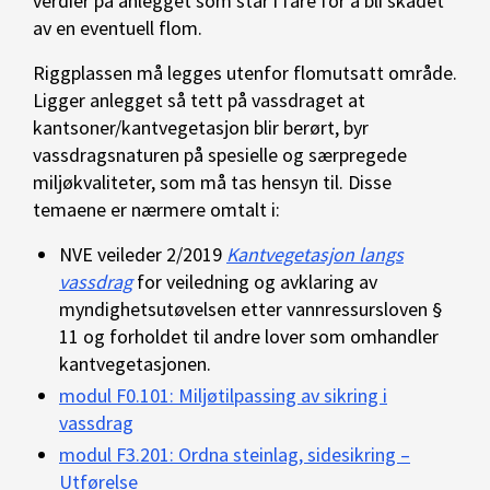
verdier på anlegget som står i fare for å bli skadet
av en eventuell flom.
Riggplassen må legges utenfor flomutsatt område.
Ligger anlegget så tett på vassdraget at
kantsoner/kantvegetasjon blir berørt, byr
vassdragsnaturen på spesielle og særpregede
miljøkvaliteter, som må tas hensyn til. Disse
temaene er nærmere omtalt i:
NVE veileder 2/2019
Kantvegetasjon langs
vassdrag
for veiledning og avklaring av
myndighetsutøvelsen etter vannressursloven §
11 og forholdet til andre lover som omhandler
kantvegetasjonen.
modul F0.101: Miljøtilpassing av sikring i
vassdrag
modul F3.201: Ordna steinlag, sidesikring –
Utførelse