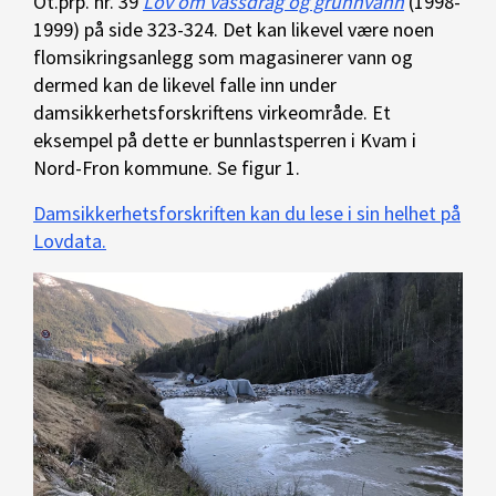
Ot.prp. nr. 39
Lov om vassdrag og grunnvann
(1998-
1999) på side 323-324. Det kan likevel være noen
flomsikringsanlegg som magasinerer vann og
dermed kan de likevel falle inn under
damsikkerhetsforskriftens virkeområde. Et
eksempel på dette er bunnlastsperren i Kvam i
Nord-Fron kommune. Se figur 1.
Damsikkerhetsforskriften kan du lese i sin helhet på
Lovdata.