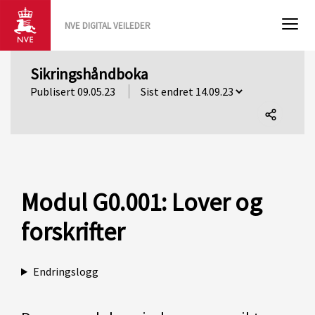
NVE DIGITAL VEILEDER
Sikringshåndboka
Publisert 09.05.23
Del
denne
siden
Modul G0.001: Lover og
forskrifter
Endringslogg