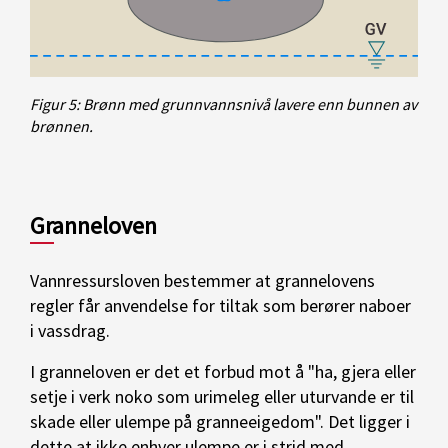
Figur 5: Brønn med grunnvannsnivå lavere enn bunnen av
brønnen.
Granneloven
Vannressursloven bestemmer at grannelovens
regler får anvendelse for tiltak som berører naboer
i vassdrag.
I granneloven er det et forbud mot å "ha, gjera eller
setje i verk noko som urimeleg eller uturvande er til
skade eller ulempe på granneeigedom". Det ligger i
dette at ikke enhver ulempe er i strid med