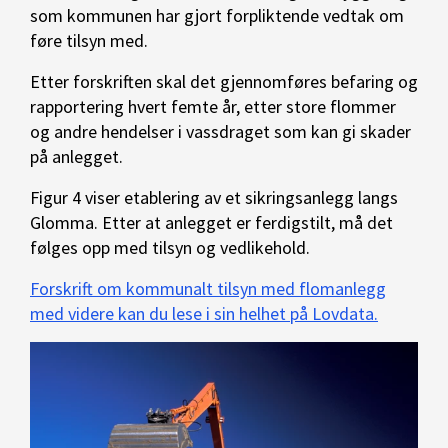
som kommunen har gjort forpliktende vedtak om
føre tilsyn med.
Etter forskriften skal det gjennomføres befaring og
rapportering hvert femte år, etter store flommer
og andre hendelser i vassdraget som kan gi skader
på anlegget.
Figur 4 viser etablering av et sikringsanlegg langs
Glomma. Etter at anlegget er ferdigstilt, må det
følges opp med tilsyn og vedlikehold.
Forskrift om kommunalt tilsyn med flomanlegg
med videre kan du lese i sin helhet på Lovdata.