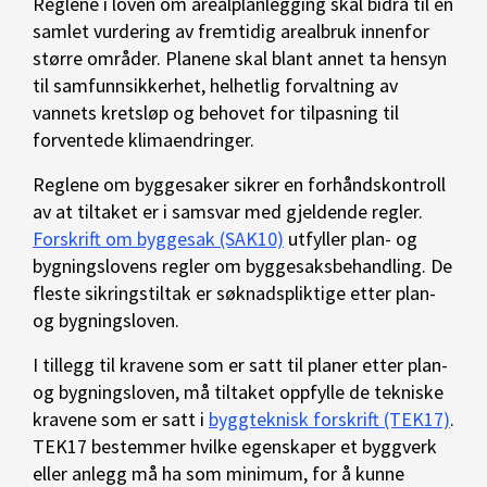
Reglene i loven om arealplanlegging skal bidra til en
samlet vurdering av fremtidig arealbruk innenfor
større områder. Planene skal blant annet ta hensyn
til samfunnsikkerhet, helhetlig forvaltning av
vannets kretsløp og behovet for tilpasning til
forventede klimaendringer.
Reglene om byggesaker sikrer en forhåndskontroll
av at tiltaket er i samsvar med gjeldende regler.
Forskrift om byggesak (SAK10)
utfyller plan- og
bygningslovens regler om byggesaksbehandling. De
fleste sikringstiltak er søknadspliktige etter plan-
og bygningsloven.
I tillegg til kravene som er satt til planer etter plan-
og bygningsloven, må tiltaket oppfylle de tekniske
kravene som er satt i
byggteknisk forskrift (TEK17)
.
TEK17 bestemmer hvilke egenskaper et byggverk
eller anlegg må ha som minimum, for å kunne