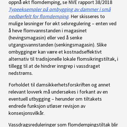
oppnå økt flomdemping, se NVE rapport 38/2018
Typeeksempler på ombygging av dammer i små
nedbørfelt for flomdemping
. Her skisseres to
mulige løsninger for økt selvregulering – enten ved
å heve flomvannstanden i magasinet
(hevingsmagasin) eller ved å senke
utgangsvannstanden (senkingsmagasin). Slike
ombygginger kan være et kostnadseffektivt
alternativ til tradisjonelle lokale flomsikringstiltak, i
tillegg til at de hindrer inngrep i vassdraget
nedstrøms.
Forholdet til damsikkerhetsforskriften og annet
relevant lovverk må undersøkes i forkant av en
eventuell utbygging – herunder om tiltakets
endrede funksjon utløser revisjon av
konsesjonsvilkår.
Vassdragsreduleringer som flomdempingstiltak blir