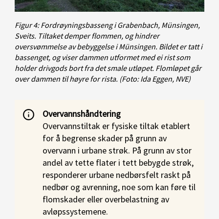
Figur 4: Fordrøyningsbasseng i Grabenbach, Münsingen,
Sveits. Tiltaket demper flommen, og hindrer
oversvømmelse av bebyggelse i Münsingen. Bildet er tatt i
bassenget, og viser dammen utformet med ei rist som
holder drivgods bort fra det smale utløpet. Flomløpet går
over dammen til høyre for rista.
(Foto: Ida Eggen, NVE)
Overvannshåndtering
Overvannstiltak er fysiske tiltak etablert
for å begrense skader på grunn av
overvann i urbane strøk. På grunn av stor
andel av tette flater i tett bebygde strøk,
responderer urbane nedbørsfelt raskt på
nedbør og avrenning, noe som kan føre til
flomskader eller overbelastning av
avløpssystemene.