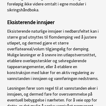
foreløpig ikke videre omtalt i egne moduler i
sikringshåndboka.
Eksisterende innsjøer
Eksisterende naturlige innsjøer i nedbørsfeltet kan i
større grad utnyttes til flomdemping ved å justere
utløpet, og dermed gjøre et større
overflateareal/volum tilgjengelig for demping.
Mulige løsninger er å snevre inn utløpstverrsnittet,
etablere overløpsterskler og selvregulerende
tappearrangementer, eller å etablere en
konstruksjon med luker for en aktiv regulering av
vannstanden i innsjøen og vannføringen nedstrøms.
Løsningen fører som regel til at vannstanden øker i
innsjøen, og dermed fare for oversvømmelse på
eventuell bebyggelse i nærheten. For å veie opp for
dette, er det mulig å senke vannivået permanent