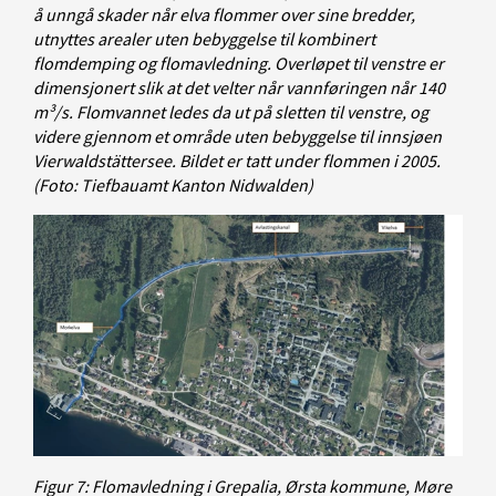
å unngå skader når elva flommer over sine bredder,
utnyttes arealer uten bebyggelse til kombinert
flomdemping og flomavledning. Overløpet til venstre er
dimensjonert slik at det velter når vannføringen når 140
m³/s. Flomvannet ledes da ut på sletten til venstre, og
videre gjennom et område uten bebyggelse til innsjøen
Vierwaldstättersee. Bildet er tatt under flommen i 2005.
(Foto: Tiefbauamt Kanton Nidwalden)
Figur 7: Flomavledning i Grepalia, Ørsta kommune, Møre