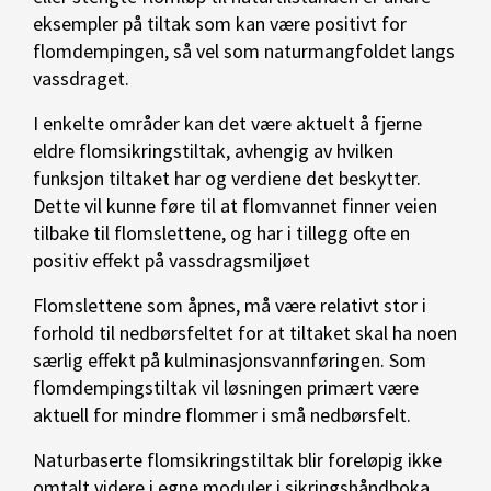
eksempler på tiltak som kan være positivt for
flomdempingen, så vel som naturmangfoldet langs
vassdraget.
I enkelte områder kan det være aktuelt å fjerne
eldre flomsikringstiltak, avhengig av hvilken
funksjon tiltaket har og verdiene det beskytter.
Dette vil kunne føre til at flomvannet finner veien
tilbake til flomslettene, og har i tillegg ofte en
positiv effekt på vassdragsmiljøet
Flomslettene som åpnes, må være relativt stor i
forhold til nedbørsfeltet for at tiltaket skal ha noen
særlig effekt på kulminasjonsvannføringen. Som
flomdempingstiltak vil løsningen primært være
aktuell for mindre flommer i små nedbørsfelt.
Naturbaserte flomsikringstiltak blir foreløpig ikke
omtalt videre i egne moduler i sikringshåndboka.