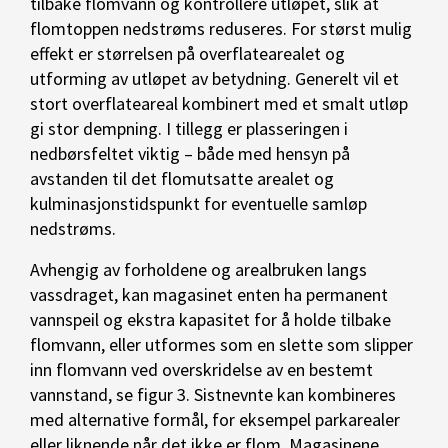
tilbake flomvann og kontrollere utløpet, slik at
flomtoppen nedstrøms reduseres. For størst mulig
effekt er størrelsen på overflatearealet og
utforming av utløpet av betydning. Generelt vil et
stort overflateareal kombinert med et smalt utløp
gi stor dempning. I tillegg er plasseringen i
nedbørsfeltet viktig – både med hensyn på
avstanden til det flomutsatte arealet og
kulminasjonstidspunkt for eventuelle samløp
nedstrøms.
Avhengig av forholdene og arealbruken langs
vassdraget, kan magasinet enten ha permanent
vannspeil og ekstra kapasitet for å holde tilbake
flomvann, eller utformes som en slette som slipper
inn flomvann ved overskridelse av en bestemt
vannstand, se figur 3. Sistnevnte kan kombineres
med alternative formål, for eksempel parkarealer
eller liknende når det ikke er flom. Magasinene