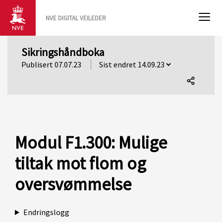
NVE DIGITAL VEILEDER
Sikringshåndboka
Publisert 07.07.23
Del
denne
siden
Modul F1.300: Mulige
tiltak mot flom og
oversvømmelse
Endringslogg