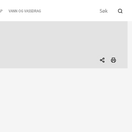
AP
VANN OG VASSDRAG
Del
denne
siden