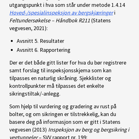
utgangspunkt i hva som står under metode 1.4.14
Hoved-/spesialinspeksjon av bergskjæringer
i
Feltundersøkelse – Håndbok R211
(Statens
vegvesen, 2021):
Avsnitt 5. Resultater
Avsnitt 6. Rapportering
Der er det både gitt lister for hva du bør registrere
samt forslag til inspeksjonsskjema som kan
tilpasses en naturlig skråning. Sjekklister og
kontrollpunkter må tilpasses det enkelte
sikringstiltak/-anlegg.
Som hjelp til vurdering og gradering av rust på
bolter, og om sikringen er tilstrekkelig, kan du
basere deg på informasjon som er gitt i Statens
vegvesen (2013)
Inspeksjon av berg og bergsikring i
vegtunneler
– SVV rapport nr. 199: