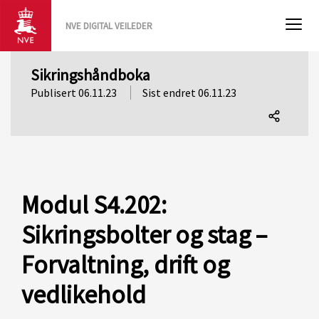
NVE DIGITAL VEILEDER
Sikringshåndboka
Publisert 06.11.23
Sist endret 06.11.23
Del
denne
siden
Modul S4.202:
Sikringsbolter og stag –
Forvaltning, drift og
vedlikehold