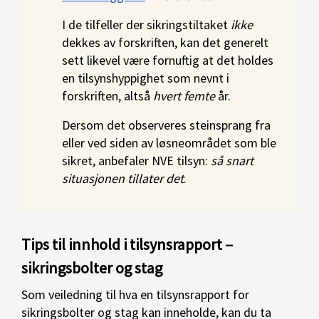
I de tilfeller der sikringstiltaket
ikke
dekkes av forskriften, kan det generelt
sett likevel være fornuftig at det holdes
en tilsynshyppighet som nevnt i
forskriften, altså
hvert femte
år.
Dersom det observeres steinsprang fra
eller ved siden av løsneområdet som ble
sikret, anbefaler NVE tilsyn:
så snart
situasjonen tillater det
.
Tips til innhold i tilsynsrapport –
sikringsbolter og stag
Som veiledning til hva en tilsynsrapport for
sikringsbolter og stag kan inneholde, kan du ta