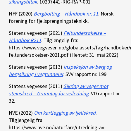
sikringstiltak
. 10207441-RIG-RAP-001
NFF (2020)
Bergbolting – Håndbok nr. 11
. Norsk
forening for fjellsprengningsteknikk.
Statens vegvesen (2021)
Feltundersøkelse –
Håndbok R211
. Tilgjengelig fra:
https://www.vegvesen.no/globalassets/fag/handboker/
feltundersokelser-2021.pdf (Hentet: 31. mai 2022).
Statens vegvesen (2013)
Inspeksjon av berg og
bergsikring i vegtunneler
.
SVV rapport nr. 199.
Statens vegvesen (2011)
Sikring av veger mot
steinskred – Grunnlag for veiledning
. VD rapport nr.
32.
NVE (2022)
Om kartlegging av fjellskred
.
Tilgjengelig fra:
https://www.nve.no/naturfare/utredning-av-