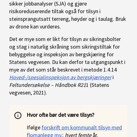
sikker jobbanalyser (SJA) og gjøre
risikoreduserende tiltak også for tilsyn i
steinsprangutsatt terreng, høyder og i taulag. Bruk
av drone kan vurderes.
Det er mye som er likt for tilsyn av sikringsbolter
og stag i naturlig skråning som sikringstiltak for
bebyggelse og inspeksjon av bergskjæring for
Statens vegvesen. Du kan derfor ta utgangspunkt i
mye av det som står beskrevet i metode 1.4.14
Hoved-/spesialinspeksjon av bergskjæringer
i
Feltundersøkelse – Håndbok R21
1 (Statens
vegvesen, 2021).
Hvor ofte bør det være tilsyn?
Ifølge
forskrift om kommunalt tilsyn med
flomanlegg mv.
:
hvert femte
år.