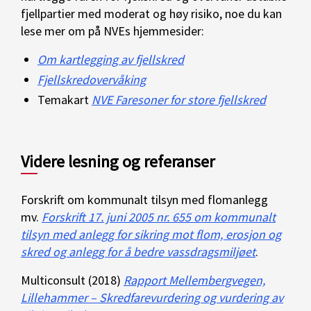
fjellpartier med moderat og høy risiko, noe du kan
lese mer om på NVEs hjemmesider:
Om kartlegging av fjellskred
Fjellskredovervåking
Temakart
NVE Faresoner for store fjellskred
Videre lesning og referanser
Forskrift om kommunalt tilsyn med flomanlegg
mv.
Forskrift 17. juni 2005 nr. 655 om kommunalt
tilsyn med anlegg for sikring mot flom, erosjon og
skred og anlegg for å bedre vassdragsmiljøet
.
Multiconsult (2018)
Rapport Mellembergvegen,
Lillehammer – Skredfarevurdering og vurdering av