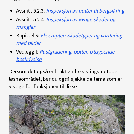
Avsnitt 5.2.3:
Inspeksjon av bolter til bergsikring
Avsnitt 5.2.4:
Inspeksjon av øvrige skader og
mangler
Kapittel 6:
Eksempler: Skadetyper og vurdering
med bilder
Vedlegg I:
Rustgradering, bolter. Utdypende
beskrivelse
Dersom det også er brukt andre sikringsmetoder i
løsneområdet, bør du også sjekke de tema som er
viktige for funksjonen til disse.