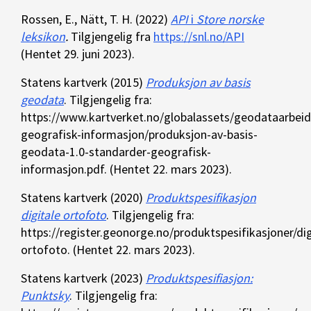
Rossen, E., Nätt, T. H. (2022)
API
i
Store norske
leksikon
.
Tilgjengelig fra
https://snl.no/API
(
Hentet
29. juni 2023).
Statens kartverk (2015)
Produksjon av basis
geodata
. Tilgjengelig fra:
https://www.kartverket.no/globalassets/geodataarbeid
geografisk-informasjon/produksjon-av-basis-
geodata-1.0-standarder-geografisk-
informasjon.pdf. (Hentet 22. mars 2023).
Statens kartverk (2020)
Produktspesifikasjon
digitale ortofoto
. Tilgjengelig fra:
https://register.geonorge.no/produktspesifikasjoner/dig
ortofoto. (Hentet 22. mars 2023).
Statens kartverk (2023)
Produktspesifiasjon:
Punktsky
. Tilgjengelig fra: