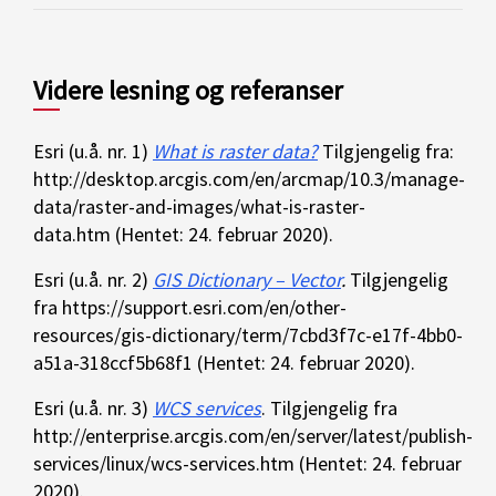
Videre lesning og referanser
Esri (u.å. nr. 1)
What is raster data?
Tilgjengelig fra:
http://desktop.arcgis.com/en/arcmap/10.3/manage-
data/raster-and-images/what-is-raster-
data.htm (Hentet: 24. februar 2020).
Esri (u.å. nr. 2)
GIS Dictionary – Vector
.
Tilgjengelig
fra https://support.esri.com/en/other-
resources/gis-dictionary/term/7cbd3f7c-e17f-4bb0-
a51a-318ccf5b68f1 (Hentet: 24. februar 2020).
Esri (u.å. nr. 3)
WCS services
. Tilgjengelig fra
http://enterprise.arcgis.com/en/server/latest/publish-
services/linux/wcs-services.htm (Hentet: 24. februar
2020).