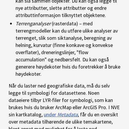
kan slå sammen objekter. Du kan også legge til
nye attributter, slette attributter og endre
attributtinformasjon tilknyttet objektene.
Terrenganalyser
(rasterdata) – med
terrengmodeller kan du utføre ulike analyser av
terrenget, slik som siktanalyse, beregning av
helning, kurvatur (finne konkave og konvekse
overflater), dreneringslinjer, "flow
accumulation" og nedbørsfelt. Du kan også
generere høydekoter hvis du foretrekker å bruke
høydekoter.
Når du laster ned geografiske data, må du selv
legge til symbologi for datasettene. Noen
dataeiere tilbyr LYR-filer for symbologi, som kan
brukes hvis du bruker ArcMap eller ArcGIS Pro. I NVE
sin kartkatalog,
under
Metadata
, får du en oversikt
over metadata tilhørende de ulike temakartene,
blant annet med mulighet for å laste ned