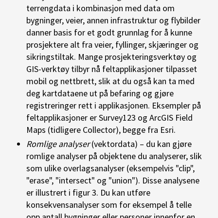
terrengdata i kombinasjon med data om
bygninger, veier, annen infrastruktur og flybilder
danner basis for et godt grunnlag for å kunne
prosjektere alt fra veier, fyllinger, skjæringer og
sikringstiltak. Mange prosjekteringsverktøy og
GIS-verktøy tilbyr nå feltapplikasjoner tilpasset
mobil og nettbrett, slik at du også kan ta med
deg kartdataene ut på befaring og gjøre
registreringer rett i applikasjonen. Eksempler på
feltapplikasjoner er Survey123 og ArcGIS Field
Maps (tidligere Collector), begge fra Esri.
Romlige analyser
(vektordata) – du kan gjøre
romlige analyser på objektene du analyserer, slik
som ulike overlagsanalyser (eksempelvis "clip",
"erase", "intersect" og "union"). Disse analysene
er illustrert i figur 3. Du kan utføre
konsekvensanalyser som for eksempel å telle
opp antall bygninger eller personer innenfor en