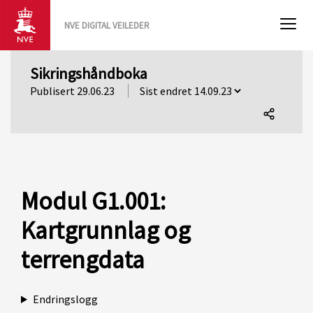
NVE DIGITAL VEILEDER
Sikringshåndboka
Publisert 29.06.23
Del
denne
siden
Modul G1.001:
Kartgrunnlag og
terrengdata
Endringslogg