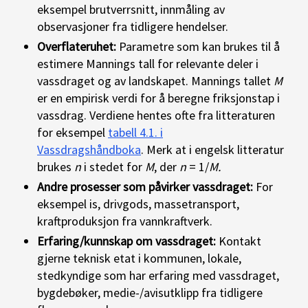
eksempel brutverrsnitt, innmåling av
observasjoner fra tidligere hendelser.
Overflateruhet:
Parametre som kan brukes til å
estimere Mannings tall for relevante deler i
vassdraget og av landskapet. Mannings tallet
M
er en empirisk verdi for å beregne friksjonstap i
vassdrag. Verdiene hentes ofte fra litteraturen
for eksempel
tabell 4.1. i
Vassdragshåndboka
. Merk at i engelsk litteratur
brukes
n
i stedet for
M
, der
n
= 1/
M.
Andre prosesser som påvirker vassdraget:
For
eksempel is, drivgods, massetransport,
kraftproduksjon fra vannkraftverk.
Erfaring/kunnskap om vassdraget:
Kontakt
gjerne teknisk etat i kommunen, lokale,
stedkyndige som har erfaring med vassdraget,
bygdebøker, medie-/avisutklipp fra tidligere