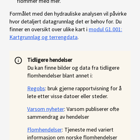
flommer med mer.
Formålet med den hydrauliske analysen vil påvirke
hvor detaljert datagrunnlag det er behov for. Du
finner en oversikt over ulike kart i
modul G1.001:
Kartgrunnlag og terrengdata
.
Tidligere hendelser
Du kan finne bilder og data fra tidligere
flomhendelser blant annet i:
Regobs
: bruk gjerne rapportvisning for å
lete etter visse datoer eller steder.
Varsom nyheter
: Varsom publiserer ofte
sammendrag av hendelser
Flomhendelser
: Tjeneste med variert
informasjon om norske flomhendelser