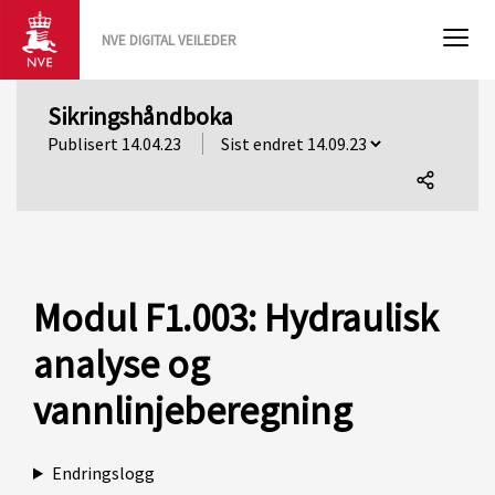
NVE DIGITAL VEILEDER
Sikringshåndboka
Publisert 14.04.23
Del
denne
siden
Modul F1.003: Hydraulisk
analyse og
vannlinjeberegning
Endringslogg