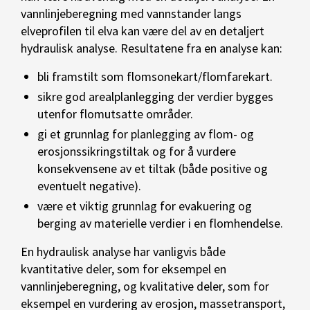
vannlinjeberegning med vannstander langs
elveprofilen til elva kan være del av en detaljert
hydraulisk analyse. Resultatene fra en analyse kan:
bli framstilt som flomsonekart/flomfarekart.
sikre god arealplanlegging der verdier bygges
utenfor flomutsatte områder.
gi et grunnlag for planlegging av flom- og
erosjonssikringstiltak og for å vurdere
konsekvensene av et tiltak (både positive og
eventuelt negative).
være et viktig grunnlag for evakuering og
berging av materielle verdier i en flomhendelse.
En hydraulisk analyse har vanligvis både
kvantitative deler, som for eksempel en
vannlinjeberegning, og kvalitative deler, som for
eksempel en vurdering av erosjon, massetransport,