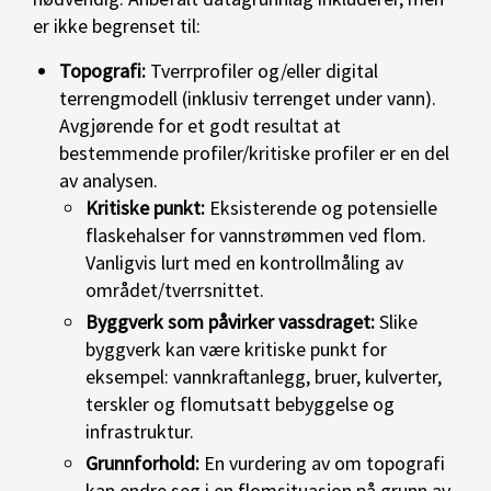
er ikke begrenset til:
Topografi:
Tverrprofiler og/eller digital
terrengmodell (inklusiv terrenget under vann).
Avgjørende for et godt resultat at
bestemmende profiler/kritiske profiler er en del
av analysen.
Kritiske punkt:
Eksisterende og potensielle
flaskehalser for vannstrømmen ved flom.
Vanligvis lurt med en kontrollmåling av
området/tverrsnittet.
Byggverk som påvirker vassdraget:
Slike
byggverk kan være kritiske punkt for
eksempel: vannkraftanlegg, bruer, kulverter,
terskler og flomutsatt bebyggelse og
infrastruktur.
Grunnforhold:
En vurdering av om topografi
kan endre seg i en flomsituasjon på grunn av