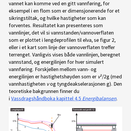
vannet kan komme ved en gitt vannføring, for
eksempel i en flom som er dimensjonerende for et
sikringstiltak, og hvilke hastigheter som kan
forventes. Resultatet kan presenteres som
vannlinjer, det vil si vannstanden/vannoverflaten
som er plottet i lengdeprofilen til elva, se figur 2,
eller i et kart som linje der vannoverflaten treffer
terrenget. Vanligvis vises både vannlinjen, beregnet
vannstand, og energilinjen for hver simulert
vannføring. Forskjellen mellom vann- og
energilinjen er hastighetshøyden som er
v
²/2g (med
vannhastigheten
v
og tyngdeakselerasjonen g). Den
teoretiske bakgrunnen finner du
i
Vassdragshåndboka kapittel 4.5
Energibalansen
.