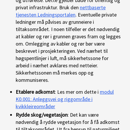
og utførelse. Dette gjelder både for offentlig og
privat infrastruktur. Bruk den
nettbaserte
tjenesten Ledningsportalen
. Eventuelle private
ledninger må påvises av grunneiere i
tiltaksområdet. I noen tilfeller er det nødvendig
at kabler og rør i grunnen graves fram og legges
om. Omlegging av kabler og rør bør være
beskrevet i prosjekteringen. Ved nærhet til
høgspentlinjer i luft, må sikkerhetssone for
arbeid i nærhet avklares med netteier.
Sikkerhetssonen må merkes opp og
kommuniseres.
Etablere adkomst
: Les mer om dette i
modul
K0.001: Anleggsvei og riggområde i
kvikkleireområder
Rydde skog/vegetasjon
: Det kan være
nødvendig å rydde vegetasjon for å få adkomst
til tiltaksområdet. Ut fra hensyn til naturmiljøet,