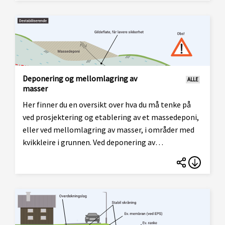
Deponering og mellomlagring av
ALLE
masser
Her finner du en oversikt over hva du må tenke på
ved prosjektering og etablering av et massedeponi,
eller ved mellomlagring av masser, i områder med
kvikkleire i grunnen. Ved deponering av
overskuddsmasser fra ulike tiltak påføres det store
laster på grunnen. Plassering av massene er viktig
for å ivareta områdestabiliteten. Utforming og
oppbygging av massedeponiet er viktig for å ivareta
lokalstabiliteten og egenstabiliteten til deponiet.