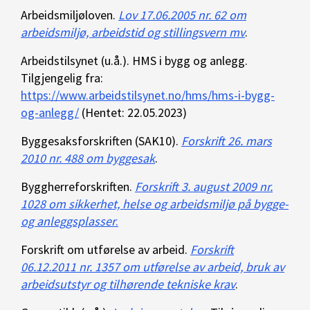
Arbeidsmiljøloven.
Lov 17.06.2005 nr. 62 om
arbeidsmiljø, arbeidstid og stillingsvern mv
.
Arbeidstilsynet (u.å.). HMS i bygg og anlegg.
Tilgjengelig fra:
https://www.arbeidstilsynet.no/hms/hms-i-bygg-
og-anlegg/
(Hentet: 22.05.2023)
Byggesaksforskriften (SAK10).
Forskrift 26. mars
2010 nr. 488 om byggesak
.
Byggherreforskriften.
Forskrift 3. august 2009 nr.
1028 om sikkerhet, helse og arbeidsmiljø på bygge-
og anleggsplasser
.
Forskrift om utførelse av arbeid.
Forskrift
06.12.2011 nr. 1357 om utførelse av arbeid, bruk av
arbeidsutstyr og tilhørende tekniske krav
.