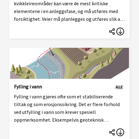
kvikkleireområder kan være de mest kritiske
elementene i en anleggsfase, og må utføres med
forsiktighet. Veier må planlegges og utføres slik at
de i hovedsak gir en stabiliserende effekt.
Geotekniske vurderinger med
stabilitetsberegninger, og eventuelle
kompenserende tiltak, kan være nødvendig for en
trygg anleggsgjennomføring.
Fylling i vann
ALLE
Fylling i vann gjøres ofte som et stabiliserende
tiltak og som erosjonssikring. Det er flere forhold
ved utfylling i vann som krever spesiell
oppmerksomhet. Eksempelvis geoteknisk
stabilitet, vurderinger av hydrologi/hydraulikk,
forurensning og naturmangfold.