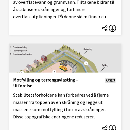
av overflatevann og grunnvann. Tiltakene bidrar til
å stabilisere skråninger og forhindre
overflateutglidninger. På denne siden finner du
informasjon om hvordan du skal prosjektere og
utføre dreneringstiltak.
Motfylling og terrengavlasting –
FASE 3
Utførelse
Stabilitetsforholdene kan forbedres ved å fjerne
masser fra toppen av en skråning og legge ut
massene som motfylling i foten av skråningen.
Disse topografiske endringene reduserer
spenningsnivået i skråningen og reduserer faren for