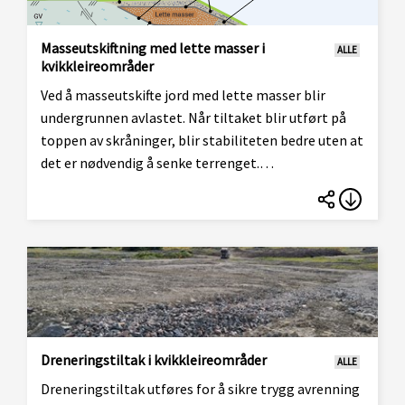
Masseutskiftning med lette masser i
ALLE
kvikkleireområder
Ved å masseutskifte jord med lette masser blir
undergrunnen avlastet. Når tiltaket blir utført på
toppen av skråninger, blir stabiliteten bedre uten at
det er nødvendig å senke terrenget.
Masseutskiftningen kan også være
lastkompenserende. Mindre bygninger og veier kan
da etableres under forutsetning om at dagens
stabilitetsforhold ikke blir forverret. I denne
modulen finner du informasjon om hvordan du
prosjekterer og utfører masseutskifting med lette
masser.
Dreneringstiltak i kvikkleireområder
ALLE
Dreneringstiltak utføres for å sikre trygg avrenning