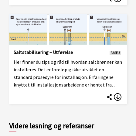
skred. Etter at slike tiltak er utført kan det i en del
tilfeller tillates utbygging i områder som i
utgangspunktet må anses som skredutsatte. På
denne siden finner du informasjon om hvordan du
kan utføre motfylling og terrengavlastning.
Saltstabilisering – Utførelse
FASE 3
Her finner du tips og råd til hvordan saltbrønner kan
installeres. Det er foreløpig ikke utviklet en
standard prosedyre for installasjon. Erfaringene
knyttet til installasjonsarbeidene er hentet fra
feltforsøk på 1970-tallet i Oslo og fra forsknings-
og utviklingsarbeid utført i Trondheim de seneste
årene.
Videre lesning og referanser