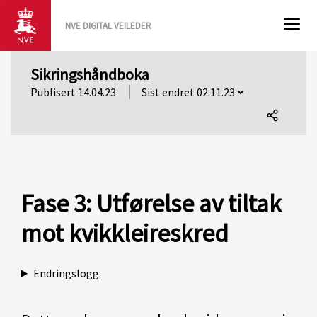
NVE DIGITAL VEILEDER
Sikringshåndboka
Publisert 14.04.23
Del
denne
siden
Fase 3: Utførelse av tiltak
mot kvikkleireskred
Endringslogg