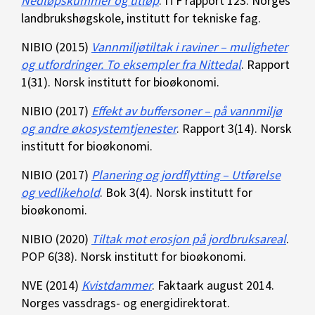
Nedløpskummer og utløp
. ITF rapport 123. Norges
landbrukshøgskole, institutt for tekniske fag.
NIBIO (2015)
Vannmiljøtiltak i raviner – muligheter
og utfordringer. To eksempler fra Nittedal
. Rapport
1(31). Norsk institutt for bioøkonomi.
NIBIO (2017)
Effekt av buffersoner – på vannmiljø
og andre økosystemtjenester
. Rapport 3(14). Norsk
institutt for bioøkonomi.
NIBIO (2017)
Planering og jordflytting – Utførelse
og vedlikehold
. Bok 3(4). Norsk institutt for
bioøkonomi.
NIBIO (2020)
Tiltak mot erosjon på jordbruksareal
.
POP 6(38). Norsk institutt for bioøkonomi.
NVE (2014)
Kvistdammer
. Faktaark august 2014.
Norges vassdrags- og energidirektorat.