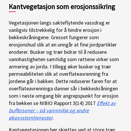
Kantvegetasjon som erosjonssikring
Vegetasjonen langs sakteflytende vassdrag er
vanligvis tilstrekkelig for å hindre erosjon i
bekkeskråningene. Gresset fungerer som
erosjonshud slik at en unngår at fine jordpartikler
eroderer. Busker og trær bidrar til å redusere
vannhastigheten samtidig som røttene virker som
armering av jorda. I tillegg øker busker og trær
permeabiliteten slik at overflateavrenning fra
jordene går i bakken. Dette reduserer faren for at
overflateavrenninga danner sår i bekkeskråningen
som i neste omgang blir angrepspunkt for erosjon
fra bekken se NIBIO Rapport 3(14) 2017
Effekt av
buffersoner – på vannmiljø og andre
økosystemtjenester
.
Kantvegetasjonen bør skjøttes ved at store trær,