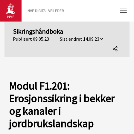
NVE DIGITAL VEILEDER
Sikringshåndboka
Publisert 09.05.23
Del
denne
siden
Modul F1.201:
Erosjonssikring i bekker
og kanaler i
jordbrukslandskap