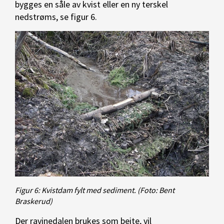
bygges en såle av kvist eller en ny terskel
nedstrøms, se figur 6.
Figur 6: Kvistdam fylt med sediment.
(Foto: Bent
Braskerud)
Der ravinedalen brukes som beite, vil