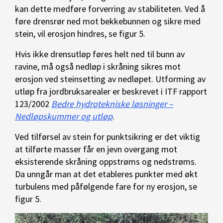
kan dette medføre forverring av stabiliteten. Ved å
føre drensrør ned mot bekkebunnen og sikre med
stein, vil erosjon hindres, se figur 5.
Hvis ikke drensutløp føres helt ned til bunn av
ravine, må også nedløp i skråning sikres mot
erosjon ved steinsetting av nedløpet. Utforming av
utløp fra jordbruksarealer er beskrevet i ITF rapport
123/2002
Bedre hydrotekniske løsninger –
Nedløpskummer og utløp
.
Ved tilførsel av stein for punktsikring er det viktig
at tilførte masser får en jevn overgang mot
eksisterende skråning oppstrøms og nedstrøms.
Da unngår man at det etableres punkter med økt
turbulens med påfølgende fare for ny erosjon, se
figur 5.