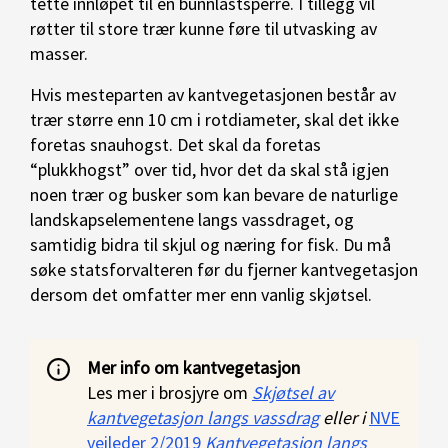
tette innløpet til en bunnlastsperre. I tillegg vil
røtter til store trær kunne føre til utvasking av
masser.
Hvis mesteparten av kantvegetasjonen består av
trær større enn 10 cm i rotdiameter, skal det ikke
foretas snauhogst. Det skal da foretas
“plukkhogst” over tid, hvor det da skal stå igjen
noen trær og busker som kan bevare de naturlige
landskapselementene langs vassdraget, og
samtidig bidra til skjul og næring for fisk. Du må
søke statsforvalteren før du fjerner kantvegetasjon
dersom det omfatter mer enn vanlig skjøtsel.
Mer info om kantvegetasjon
Les mer i brosjyre om
Skjøtsel av
kantvegetasjon langs vassdrag
eller i
NVE
veileder 2/2019
Kantvegetasjon langs