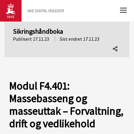
NVE DIGITAL VEILEDER
Sikringshåndboka
Publisert 17.11.23
Sist endret 17.11.23
Del
denne
siden
Modul F4.401:
Massebasseng og
masseuttak – Forvaltning,
drift og vedlikehold