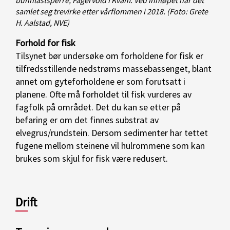
bunnlastsperre, Fagervold i Kvam. Ved innløpet har det
samlet seg trevirke etter vårflommen i 2018.
(Foto: Grete
H. Aalstad, NVE)
Forhold for fisk
Tilsynet bør undersøke om forholdene for fisk er
tilfredsstillende nedstrøms massebassenget, blant
annet om gyteforholdene er som forutsatt i
planene. Ofte må forholdet til fisk vurderes av
fagfolk på området. Det du kan se etter på
befaring er om det finnes substrat av
elvegrus/rundstein. Dersom sedimenter har tettet
fugene mellom steinene vil hulrommene som kan
brukes som skjul for fisk være redusert.
Drift