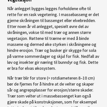
Når anlegget bygges legges forholdene ofte til
rette for en rask vegetering. I massebasseng er det
gjerne skråningen til bassenget eller elvebredden.
Etter noen år vil anlegget, spesielt øvre del av
skråningen, vokse til med trær og annen større
vegetasjon. Røttene til trærne er med å binde
massene og dermed øke styrken i skråningene og
hindre erosjon. Trær og busker gir skygge for sola
på varme sommerdager og skjul for fisk. Nedfall av
løv og insekter gir næring til bunndyr og fisk. Dette
er bra for elvas økosystem.
Når trær blir for store (> rotdiameteren 8–10 cm)
bør de fjernes for å hindre at de velter og skaper
sår og angrepsplasser for erosjon/større skader.
Trær som velter ut i massebassenget kan også
gjøre skade på konstruksjonen, som for eksempel