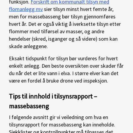
funksjon.
Forskrift om kommunalt tilsyn med
flomanlegg mv
sier tilsyn minst hvert femte år,
men for massebasseng bør tilsyn gjennomføres
hvert år. Det er også viktig å iverksette tilsyn etter
flommer med tilførsel av masser, og andre
hendelser (skred, isganger og så videre) som kan
skade anleggene.
Eksakt tidspunkt for tilsyn bør vurderes for hvert
enkelt anlegg. Den beste oversikten over skader får
du når det er lite vann i elva. I større elver kan det
være en fordel å bruke drone ved inspeksjon.
Tips til innhold i tilsynsrapport –
massebasseng
I følgende avsnitt gir vi veiledning om hva en
tilsynsrapport for massebasseng kan inneholde.
Sjekklister og kontrollpunkter må tilpasses det