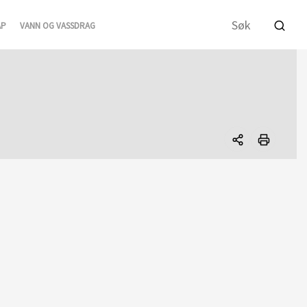
AP
VANN OG VASSDRAG
Del
denne
siden