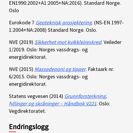
EN1990:2002+A1:2005+NA:2016). Standard Norge.
Oslo
Eurokode 7
Geoteknisk prosjektering
. (NS-EN 1997-
1:2004+NA:2008) Standard Norge. Oslo.
NVE (2019)
Sikkerhet mot kvikkleireskred
. Veileder
1/2019. Oslo: Norges vassdrags- og
energidirektorat.
NVE (2015)
Massedeponi og tipper
. Faktaark nr.
6/2015. Oslo: Norges vassdrags- og
energidirektorat.
Statens vegvesen (2014)
Grunnforsterkning,
fyllinger og skråninger – Håndbok V221
. Oslo:
Vegdirektoratet.
Endringslogg