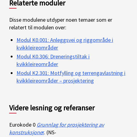
Relaterte moduler
Disse modulene utdyper noen temaer som er
relatert til modulen over:
Modul K0.001: Anleggsvei og riggområde i
kvikkleireområder
Modul K0.306: Dreneringstiltak i
kvikkleireområder
Modul K2.301: Motfylling og terrengavlastning i
kvikkleireområder – prosjektering
Videre lesning og referanser
Eurokode 0
Grunnlag for prosjektering av
konstruksjone
r
. (NS-