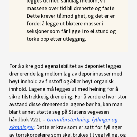
legges ut med sandlag mellom, vil
massene over tid bli drenerte og faste.
Dette krever tålmodighet, og det er en
fordel å legge ut bløtere masser i
seksjoner som får ligge i ro ei stund og
tørke opp etter utlegging.
For å sikre god egenstabilitet av deponiet legges
drenerende lag mellom lag av deponimasser med
høyt innhold av finstoff og/eller høyt organisk
innhold. Lagene må legges ut med helning for å
sikre tilstrekkelig drenering. For å vurdere hvor stor
avstand disse drenerende lagene bør ha, kan man
blant annet støtte seg på Statens vegvesen
håndbok V221 –
Grunnforsterkning, fyllinger og
skråninger
. Dette er krav som er satt for fyllinger
av tørrskorpeleire som skal brukes til vegfylling, og