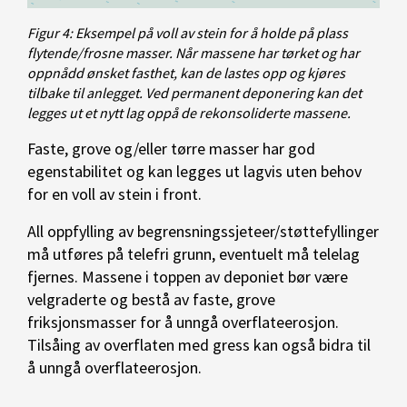
Figur 4: Eksempel på voll av stein for å holde på plass
flytende/frosne masser. Når massene har tørket og har
oppnådd ønsket fasthet, kan de lastes opp og kjøres
tilbake til anlegget. Ved permanent deponering kan det
legges ut et nytt lag oppå de rekonsoliderte massene.
Faste, grove og/eller tørre masser har god
egenstabilitet og kan legges ut lagvis uten behov
for en voll av stein i front.
All oppfylling av begrensningssjeteer/støttefyllinger
må utføres på telefri grunn, eventuelt må telelag
fjernes. Massene i toppen av deponiet bør være
velgraderte og bestå av faste, grove
friksjonsmasser for å unngå overflateerosjon.
Tilsåing av overflaten med gress kan også bidra til
å unngå overflateerosjon.