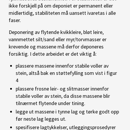
ikke forskjell på om deponiet er permanent eller
midlertidig, stabiliteten må uansett ivaretas i alle
faser.
Deponering av flytende kvikkleire, bløt leire,
vannmettet silt/sand eller myr/torvmasser er
krevende og massene må derfor deponeres
forsiktig. I dette arbeidet er det viktig å:
plassere massene innenfor stabile voller av
stein, altså bak en støttefylling som vist i figur
4
plassere frosne leir- og slitmasser innenfor
stabile voller av stein, da disse massene blir
tilnærmet flytende under tining.
legge ut massene i tynne lag og tørke godt opp
før neste lag legges ut.
spesifisere lagtykkelser, utleggingsprosedyrer