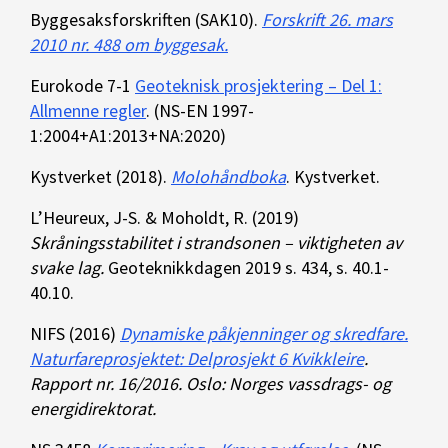
Byggesaksforskriften (SAK10).
Forskrift 26. mars
2010 nr. 488 om byggesak.
Eurokode 7-1
Geoteknisk prosjektering – Del 1:
Allmenne regler
. (NS-EN 1997-
1:2004+A1:2013+NA:2020)
Kystverket (2018).
Molohåndboka
. Kystverket.
L’Heureux, J-S. & Moholdt, R. (2019)
Skråningsstabilitet i strandsonen – viktigheten av
svake lag.
Geoteknikkdagen 2019 s. 434, s. 40.1-
40.10.
NIFS (2016)
Dynamiske påkjenninger og skredfare.
Naturfareprosjektet: Delprosjekt 6 Kvikkleire
.
Rapport nr. 16/2016. Oslo: Norges vassdrags- og
energidirektorat.