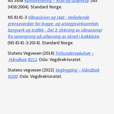
NS 3458
Komprimering – Krav og utførelse
. (NS
3458:2004). Standard Norge.
NS 8141-3
Vibrasjoner og støt - Veiledende
grenseverdier for bygge- og anleggsvirksomhet,
bergverk og trafikk - Del 3: Virkning av vibrasjoner
fra sprengning på utløsning av skred i kvikkleire
.
(NS 8141-3:2014). Standard Norge.
Statens Vegvesen (2018)
Feltundersøkelse
r –
Håndbok R211
. Oslo: Vegdirektoratet.
Statens vegvesen (2022)
Vegbygging – Håndbok
N200
. Oslo: Vegdirektoratet.