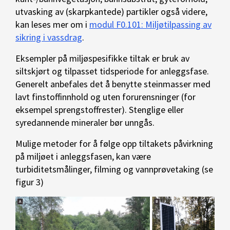
utvasking av (skarpkantede) partikler også videre,
kan leses mer om i
modul F0.101: Miljøtilpassing av
sikring i vassdrag
.
Eksempler på miljøspesifikke tiltak er bruk av
siltskjørt og tilpasset tidsperiode for anleggsfase.
Generelt anbefales det å benytte steinmasser med
lavt finstoffinnhold og uten forurensninger (for
eksempel sprengstoffrester). Stenglige eller
syredannende mineraler bør unngås.
Mulige metoder for å følge opp tiltakets påvirkning
på miljøet i anleggsfasen, kan være
turbiditetsmålinger, filming og vannprøvetaking (se
figur 3)