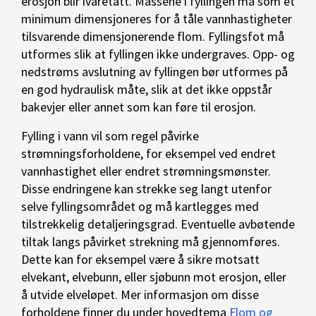
erosjon blir ivaretatt. Massene i fyllingen må som et
minimum dimensjoneres for å tåle vannhastigheter
tilsvarende dimensjonerende flom. Fyllingsfot må
utformes slik at fyllingen ikke undergraves. Opp- og
nedstrøms avslutning av fyllingen bør utformes på
en god hydraulisk måte, slik at det ikke oppstår
bakevjer eller annet som kan føre til erosjon.
Fylling i vann vil som regel påvirke
strømningsforholdene, for eksempel ved endret
vannhastighet eller endret strømningsmønster.
Disse endringene kan strekke seg langt utenfor
selve fyllingsområdet og må kartlegges med
tilstrekkelig detaljeringsgrad. Eventuelle avbøtende
tiltak langs påvirket strekning må gjennomføres.
Dette kan for eksempel være å sikre motsatt
elvekant, elvebunn, eller sjøbunn mot erosjon, eller
å utvide elveløpet. Mer informasjon om disse
forholdene finner du under hovedtema
Flom og