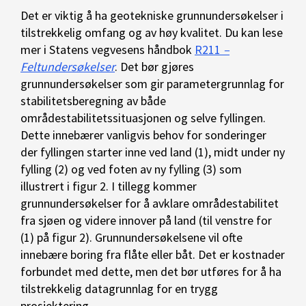
Det er viktig å ha geotekniske grunnundersøkelser i
tilstrekkelig omfang og av høy kvalitet. Du kan lese
mer i Statens vegvesens håndbok
R211
–
Feltundersøkelser
. Det bør gjøres
grunnundersøkelser som gir parametergrunnlag for
stabilitetsberegning av både
områdestabilitetssituasjonen og selve fyllingen.
Dette innebærer vanligvis behov for sonderinger
der fyllingen starter inne ved land (1), midt under ny
fylling (2) og ved foten av ny fylling (3) som
illustrert i figur 2. I tillegg kommer
grunnundersøkelser for å avklare områdestabilitet
fra sjøen og videre innover på land (til venstre for
(1) på figur 2). Grunnundersøkelsene vil ofte
innebære boring fra flåte eller båt. Det er kostnader
forbundet med dette, men det bør utføres for å ha
tilstrekkelig datagrunnlag for en trygg
prosjektering.