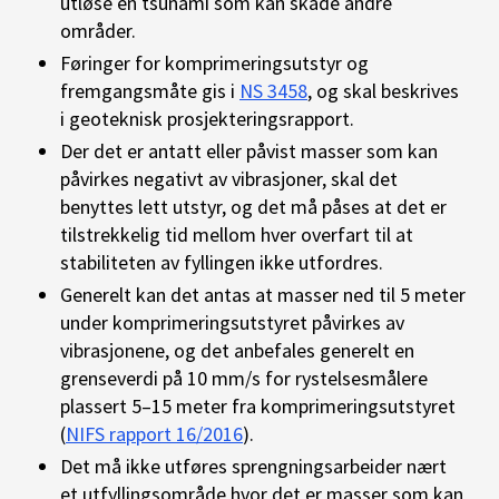
utløse en tsunami som kan skade andre
områder.
Føringer for komprimeringsutstyr og
fremgangsmåte gis i
NS 3458
, og skal beskrives
i geoteknisk prosjekteringsrapport.
Der det er antatt eller påvist masser som kan
påvirkes negativt av vibrasjoner, skal det
benyttes lett utstyr, og det må påses at det er
tilstrekkelig tid mellom hver overfart til at
stabiliteten av fyllingen ikke utfordres.
Generelt kan det antas at masser ned til 5 meter
under komprimeringsutstyret påvirkes av
vibrasjonene, og det anbefales generelt en
grenseverdi på 10 mm/s for rystelsesmålere
plassert 5–15 meter fra komprimeringsutstyret
(
NIFS rapport 16/2016
).
Det må ikke utføres sprengningsarbeider nært
et utfyllingsområde hvor det er masser som kan