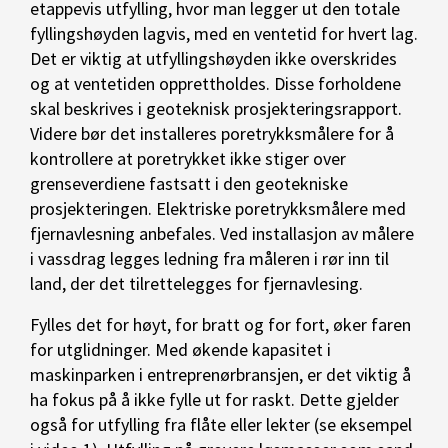
etappevis utfylling, hvor man legger ut den totale
fyllingshøyden lagvis, med en ventetid for hvert lag.
Det er viktig at utfyllingshøyden ikke overskrides
og at ventetiden opprettholdes. Disse forholdene
skal beskrives i geoteknisk prosjekteringsrapport.
Videre bør det installeres poretrykksmålere for å
kontrollere at poretrykket ikke stiger over
grenseverdiene fastsatt i den geotekniske
prosjekteringen. Elektriske poretrykksmålere med
fjernavlesning anbefales. Ved installasjon av målere
i vassdrag legges ledning fra måleren i rør inn til
land, der det tilrettelegges for fjernavlesing.
Fylles det for høyt, for bratt og for fort, øker faren
for utglidninger. Med økende kapasitet i
maskinparken i entreprenørbransjen, er det viktig å
ha fokus på å ikke fylle ut for raskt. Dette gjelder
også for utfylling fra flåte eller lekter (se eksempel