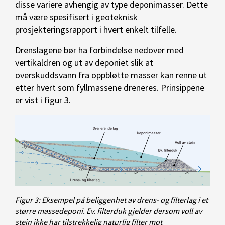
disse variere avhengig av type deponimasser. Dette
må være spesifisert i geoteknisk
prosjekteringsrapport i hvert enkelt tilfelle.
Drenslagene bør ha forbindelse nedover med
vertikaldren og ut av deponiet slik at
overskuddsvann fra oppbløtte masser kan renne ut
etter hvert som fyllmassene dreneres. Prinsippene
er vist i figur 3.
Figur 3: Eksempel på beliggenhet av drens- og filterlag i et
større massedeponi. Ev. filterduk gjelder dersom voll av
stein ikke har tilstrekkelig naturlig filter mot