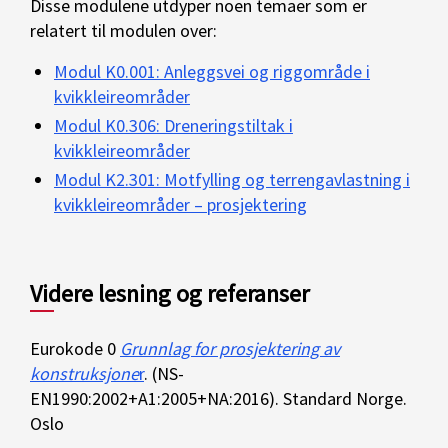
Disse modulene utdyper noen temaer som er
relatert til modulen over:
Modul K0.001: Anleggsvei og riggområde i
kvikkleireområder
Modul K0.306: Dreneringstiltak i
kvikkleireområder
Modul K2.301: Motfylling og terrengavlastning i
kvikkleireområder – prosjektering
Videre lesning og referanser
Eurokode 0
Grunnlag for prosjektering av
konstruksjone
r
. (NS-
EN1990:2002+A1:2005+NA:2016). Standard Norge.
Oslo