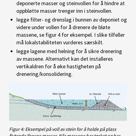
deponerte masser og steinvollen for å hindre at
oppbløtte masser trenger inn i steinvollen.
legge filter- og drenslag i bunnen av deponiet og
videre under vollen for å drenere de bløte
massene, se figur 4 for eksempel. I slike tilfeller
må lokalstabiliteten vurderes særskilt.
legge lagene med helning for å sikre drenering
av massene. Alternativt kan det installeres
vertikaldren for å øke hastigheten på
drenering/konsolidering.
Figur 4: Eksempel på voll av stein for å holde på plass
flytende/frosne masser. Når massene har tørket og har