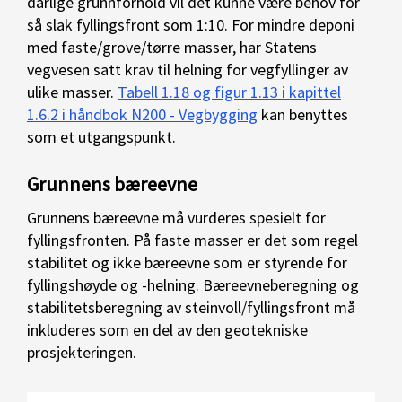
dårlige grunnforhold vil det kunne være behov for
så slak fyllingsfront som 1:10. For mindre deponi
med faste/grove/tørre masser, har Statens
vegvesen satt krav til helning for vegfyllinger av
ulike masser.
Tabell 1.18 og figur 1.13 i kapittel
1.6.2 i håndbok N200 - Vegbygging
kan benyttes
som et utgangspunkt.
Grunnens bæreevne
Grunnens bæreevne må vurderes spesielt for
fyllingsfronten. På faste masser er det som regel
stabilitet og ikke bæreevne som er styrende for
fyllingshøyde og -helning. Bæreevneberegning og
stabilitetsberegning av steinvoll/fyllingsfront må
inkluderes som en del av den geotekniske
prosjekteringen.