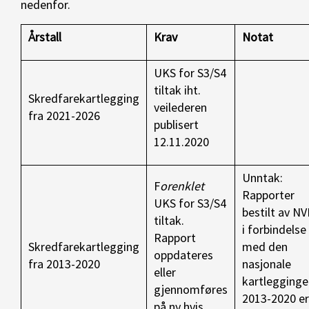
nedenfor.
Årstall
Krav
Notat
UKS for S3/S4
tiltak iht.
Skredfarekartlegging
veilederen
fra 2021-2026
publisert
12.11.2020
Unntak:
F
orenklet
Rapporter
UKS for S3/S4
bestilt av NV
tiltak.
i forbindelse
Rapport
Skredfarekartlegging
med den
oppdateres
fra 2013-2020
nasjonale
eller
kartlegginge
gjennomføres
2013-2020 er
på ny hvis