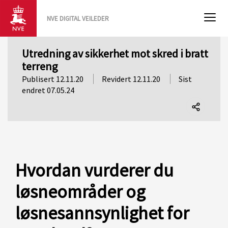
NVE DIGITAL VEILEDER
Utredning av sikkerhet mot skred i bratt
terreng
Publisert 12.11.20
Revidert 12.11.20
Sist
endret 07.05.24
Del
denne
siden
Hvordan vurderer du
løsneområder og
løsnesannsynlighet for