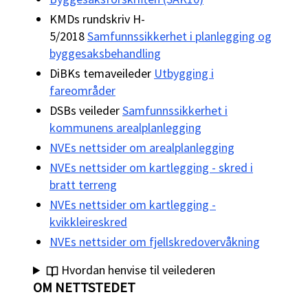
KMDs rundskriv H-
5/2018
Samfunnssikkerhet i planlegging og
byggesaksbehandling
DiBKs temaveileder
Utbygging i
fareområder
DSBs veileder
Samfunnssikkerhet i
kommunens arealplanlegging
NVEs nettsider om arealplanlegging
NVEs nettsider om kartlegging - skred i
bratt terreng
NVEs nettsider om kartlegging -
kvikkleireskred
NVEs nettsider om fjellskredovervåkning
Hvordan henvise til veilederen
OM NETTSTEDET