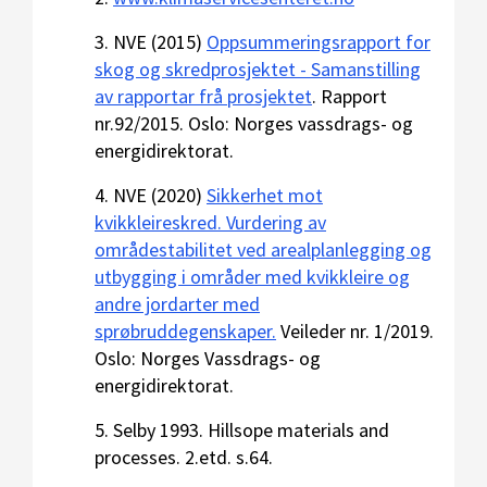
3. NVE (2015)
Oppsummeringsrapport for
skog og skredprosjektet - Samanstilling
av rapportar frå prosjektet
. Rapport
nr.92/2015. Oslo: Norges vassdrags- og
energidirektorat.
4.
NVE (2020)
Sikkerhet mot
kvikkleireskred. Vurdering av
områdestabilitet ved arealplanlegging og
utbygging i områder med kvikkleire og
andre jordarter med
sprøbruddegenskaper.
Veileder nr. 1/2019.
Oslo: Norges Vassdrags- og
energidirektorat.
5.
Selby 1993. Hillsop
e materials and
processes. 2.etd. s.64.