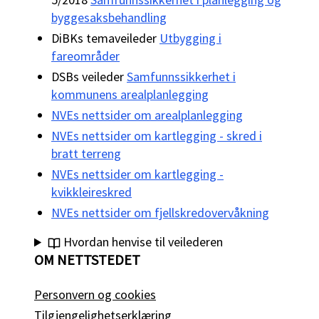
byggesaksbehandling
DiBKs temaveileder
Utbygging i
fareområder
DSBs veileder
Samfunnssikkerhet i
kommunens arealplanlegging
NVEs nettsider om arealplanlegging
NVEs nettsider om kartlegging - skred i
bratt terreng
NVEs nettsider om kartlegging -
kvikkleireskred
NVEs nettsider om fjellskredovervåkning
Hvordan henvise til veilederen
OM NETTSTEDET
Personvern og cookies
Tilgjengelighetserklæring