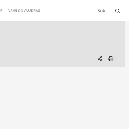
AP
VANN OG VASSDRAG
Del
denne
siden