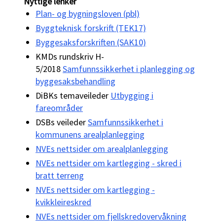
Nyttige lenker
Plan- og bygningsloven (pbl)
Byggteknisk forskrift (TEK17)
Byggesaksforskriften (SAK10)
KMDs rundskriv H-
5/2018
Samfunnssikkerhet i planlegging og
byggesaksbehandling
DiBKs temaveileder
Utbygging i
fareområder
DSBs veileder
Samfunnssikkerhet i
kommunens arealplanlegging
NVEs nettsider om arealplanlegging
NVEs nettsider om kartlegging - skred i
bratt terreng
NVEs nettsider om kartlegging -
kvikkleireskred
NVEs nettsider om fjellskredovervåkning