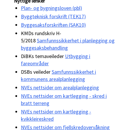
Nyttige lenker
Plan- og bygningsloven (pbl)
Byggteknisk forskrift (TEK17)
Byggesaksforskriften (SAK10)
KMDs rundskriv H-
5/2018
Samfunnssikkerhet i planlegging og
byggesaksbehandling
DiBKs temaveileder
Utbygging i
fareområder
DSBs veileder
Samfunnssikkerhet i
kommunens arealplanlegging
NVEs nettsider om arealplanlegging
NVEs nettsider om kartlegging - skred i
bratt terreng
NVEs nettsider om kartlegging -
kvikkleireskred
NVEs nettsider om fjellskredovervåkning