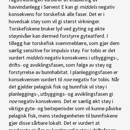
havvindanlegg i Sørvest E kan gi
middels
negativ
konsekvens for torskefisk alle faser. Det er i
hovedsak støy som vil gi størst virkninger.
Torskefiskene bruker lyd ved gyting og økte
støynivåer kan dermed forstyrre gyteatferd. I
tillegg har torskefisk svømmeblære, som gjør dem
særlig sensitive for impulsiv støy. For tobis er det
vurdert
middels
negativ konsekvens i utbyggings-,
drifts- og avviklingsfasen, som følge av støy og
forstyrrelse av bunnhabitat. I planleggingsfasen er
konsekvensen vurdert til
noe
negativ for tobis. Når
det gjelder pelagisk fisk og bunnfisk vil støy i
planleggings-, utbyggings- og avviklingsfasen gi
noe
negativ konsekvens. Det er særlig økt støy i
viktige gyte- og beiteperioder som vil kunne påvirke
pelagisk fisk, mens stedegenheten til bunnfiskene
gjør disse sårbare lokalt. Det er vurdert at