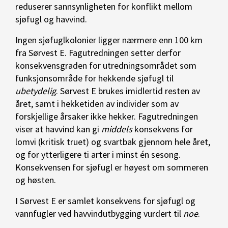
reduserer sannsynligheten for konflikt mellom
sjøfugl og havvind.
Ingen sjøfuglkolonier ligger nærmere enn 100 km
fra Sørvest E. F
agutredningen setter derfor
konsekvensgraden for utredningsområdet som
funksjonsområde for hekkende sjøfugl til
ubetydelig
.
Sørvest E brukes imidlertid resten av
året, samt i hekketiden av individer som av
forskjellige årsaker ikke hekker. Fagutredningen
viser at havvind kan gi
middels
konsekvens for
lomvi (kritisk truet) og svartbak gjennom hele året,
og for ytterligere ti arter i minst én sesong.
Konsekvensen for sjøfugl er høyest om sommeren
og høsten.
I Sørvest E er samlet konsekvens for sjøfugl og
vannfugler ved havvindutbygging vurdert til
noe
.