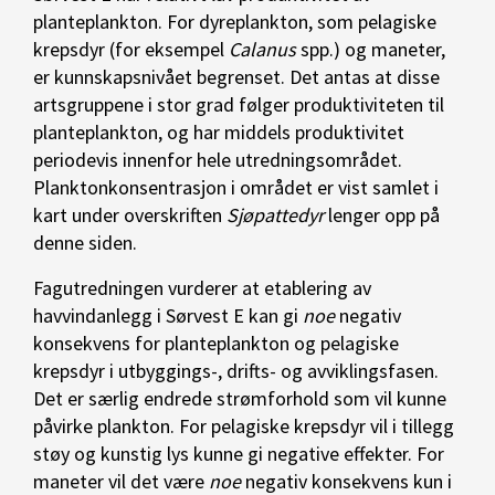
planteplankton. For dyreplankton, som pelagiske
krepsdyr (for eksempel
Calanus
spp.) og maneter,
er kunnskapsnivået begrenset. Det antas at disse
artsgruppene i stor grad følger produktiviteten til
planteplankton, og har middels produktivitet
periodevis innenfor hele utredningsområdet.
Planktonkonsentrasjon i området er vist samlet i
kart under overskriften
Sjøpattedyr
lenger opp på
denne siden.
Fagutredningen vurderer at etablering av
havvindanlegg i Sørvest E kan gi
noe
negativ
konsekvens for planteplankton og pelagiske
krepsdyr i utbyggings-, drifts- og avviklingsfasen.
Det er særlig endrede strømforhold som vil kunne
påvirke plankton. For pelagiske krepsdyr vil i tillegg
støy og kunstig lys kunne gi negative effekter. For
maneter vil det være
noe
negativ konsekvens kun i