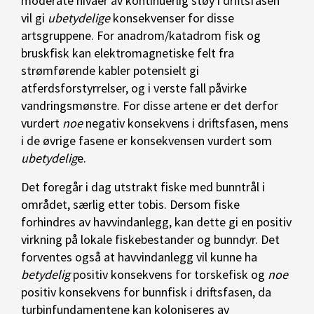
moderate nivåer av kontinuerlig støy i driftsfasen
vil gi
ubetydelige
konsekvenser for disse
artsgruppene. For anadrom/katadrom fisk og
bruskfisk kan elektromagnetiske felt fra
strømførende kabler potensielt gi
atferdsforstyrrelser, og i verste fall påvirke
vandringsmønstre. For disse artene er det derfor
vurdert
noe
negativ
konsekvens i driftsfasen, mens
i de øvrige fasene er konsekvensen vurdert som
ubetydelig
e.
Det foregår i dag utstrakt fiske med bunntrål i
området, særlig etter tobis. Dersom fiske
forhindres av havvindanlegg, kan dette gi en positiv
virkning på lokale fiskebestander og bunndyr. Det
forventes også at havvindanlegg vil kunne ha
betydelig
positiv konsekvens for torskefisk og
noe
positiv konsekvens for bunnfisk i driftsfasen, da
turbinfundamentene kan koloniseres av