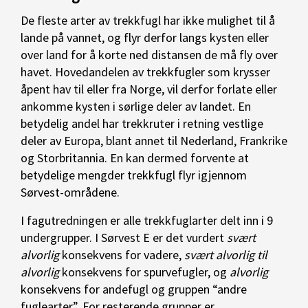
De fleste arter av trekkfugl har ikke mulighet til å
lande på vannet, og flyr derfor langs kysten eller
over land for å korte ned distansen de må fly over
havet. Hovedandelen av trekkfugler som krysser
åpent hav til eller fra Norge, vil derfor forlate eller
ankomme kysten i sørlige deler av landet. En
betydelig andel har trekkruter i retning vestlige
deler av Europa, blant annet til Nederland, Frankrike
og Storbritannia. En kan dermed forvente at
betydelige mengder trekkfugl flyr igjennom
Sørvest-områdene.
I fagutredningen er alle trekkfuglarter delt inn i 9
undergrupper. I Sørvest E er det vurdert
svært
alvorlig
konsekvens for vadere,
svært alvorlig til
alvorlig
konsekvens for spurvefugler, og
alvorlig
konsekvens for andefugl og gruppen “andre
fuglearter”. For resterende grupper er