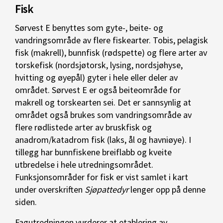
Fisk
Sørvest E benyttes som gyte-, beite- og
vandringsområde av flere fiskearter. Tobis, pelagisk
fisk (makrell), bunnfisk (rødspette) og flere arter av
torskefisk (nordsjøtorsk, lysing, nordsjøhyse,
hvitting og øyepål) gyter i hele eller deler av
området. Sørvest E er også beiteområde for
makrell og torskearten sei. Det er sannsynlig at
området også brukes som vandringsområde av
flere rødlistede arter av bruskfisk og
anadrom/katadrom fisk (laks, ål og havniøye). I
tillegg har bunnfiskene breiflabb og kveite
utbredelse i hele utredningsområdet.
Funksjonsområder for fisk er vist samlet i kart
under overskriften
Sjøpattedyr
lenger opp på denne
siden.
Fagutredningen vurderer at etablering av