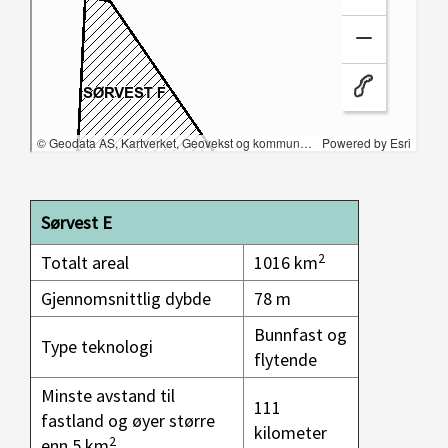
Sørvest E
2
Totalt areal
1016 km
Gjennomsnittlig dybde
78 m
Bunnfast og
Type teknologi
flytende
Minste avstand til
111
fastland og øyer større
kilometer
2
enn 5 km