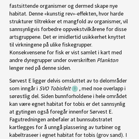
fastsittende organismer og dermed skape nye
habitat. Denne «kunstig rev»-effekten, hvor harde
strukturer tiltrekker et mangfold av organismer, vil
sannsynligvis forbedre oppvekstvilkårene for disse
artsgruppene. Det er imidlertid usikkerhet knyttet
til virkningene på ulike fiskegrupper.
Konsekvensene for fisk er vist samlet i kart med
andre dyregrupper under overskriften
Plankton
lenger ned på denne siden.
Sørvest E ligger delvis omsluttet av to delområder
som inngår i
SVO Tobisfelt
, med noe overlapp i
sørøstlig del. Siden bunnforholdene i hele området
kan være egnet habitat for tobis er det sannsynlig
at gytingen også foregår innenfor Sørvest E.
Fagutredningen anbefaler at bunnsubstratet
kartlegges for å unngå plassering av turbiner og
kabeltraseer i egnet habitat for tobis (grov sand). I