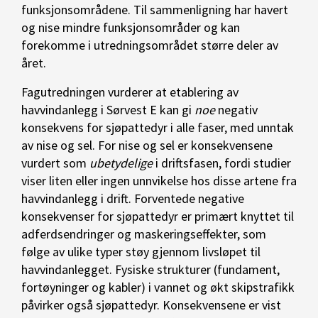
funksjonsområdene. Til sammenligning har havert
og nise mindre funksjonsområder og kan
forekomme i utredningsområdet større deler av
året.
Fagutredningen vurderer at etablering av
havvindanlegg i Sørvest E kan gi
noe
negativ
konsekvens for sjøpattedyr i alle faser, med unntak
av nise og sel. For nise og sel er konsekvensene
vurdert som
ubetydelige
i driftsfasen, fordi studier
viser liten eller ingen unnvikelse hos disse artene fra
havvindanlegg i drift. Forventede negative
konsekvenser for sjøpattedyr er primært knyttet til
adferdsendringer og maskeringseffekter, som
følge av ulike typer støy gjennom livsløpet til
havvindanlegget. Fysiske strukturer (fundament,
fortøyninger og kabler) i vannet og økt skipstrafikk
påvirker også sjøpattedyr. Konsekvensene er vist