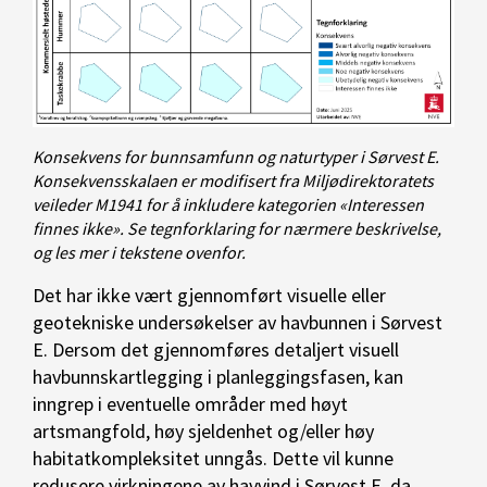
Konsekvens for bunnsamfunn og naturtyper i Sørvest E.
Konsekvensskalaen er modifisert fra Miljødirektoratets
veileder M1941 for å inkludere kategorien «Interessen
finnes ikke». Se tegnforklaring for nærmere beskrivelse,
og les mer i tekstene ovenfor.
Det har ikke vært gjennomført visuelle eller
geotekniske undersøkelser av havbunnen i Sørvest
E. Dersom det gjennomføres detaljert visuell
havbunnskartlegging i planleggingsfasen, kan
inngrep i eventuelle områder med høyt
artsmangfold, høy sjeldenhet og/eller høy
habitatkompleksitet unngås. Dette vil kunne
redusere virkningene av havvind i Sørvest E, da