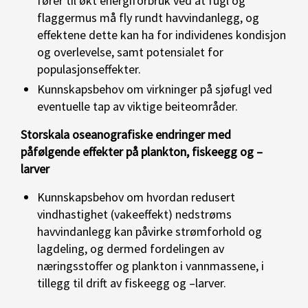
fører til økt energiforbruk ved at fugl og
flaggermus må fly rundt havvindanlegg, og
effektene dette kan ha for individenes kondisjon
og overlevelse, samt potensialet for
populasjonseffekter.
Kunnskapsbehov om virkninger på sjøfugl ved
eventuelle tap av viktige beiteområder.
Storskala oseanografiske endringer med
påfølgende effekter på plankton, fiskeegg og –
larver
Kunnskapsbehov om hvordan redusert
vindhastighet (vakeeffekt) nedstrøms
havvindanlegg kan påvirke strømforhold og
lagdeling, og dermed fordelingen av
næringsstoffer og plankton i vannmassene, i
tillegg til drift av fiskeegg og –larver.