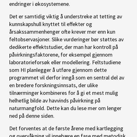
endringer i økosystemene.
Det er samtidig viktig å understreke at tetting av
kunnskapshull knyttet til effekter og
årsakssammenhenger ofte krever mer enn kun
feltobservasjoner. Slike vurderinger bør støttes av
dedikerte effektstudier, der man har kontroll på
påvirkningsfaktorene, for eksempel gjennom
laboratorieforsøk eller modellering. Feltstudiene
som HI planlegger å utføre gjennom dette
programmet vil derfor inngå som en sentral del av
en bredere forskningsinnsats, der ulike
tilnærminger kombineres for å gi et mest mulig
helhetlig bilde av havvinds påvirkning på
naturmangfold. Dette kan du lese mer om lenger
ned på denne siden.
Det forventes at de første årene med kartlegging
og overvåkning vil innebære en fase med metodisk