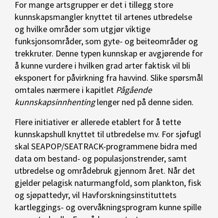
For mange artsgrupper er det i tillegg store
kunnskapsmangler knyttet til artenes utbredelse
og hvilke områder som utgjør viktige
funksjonsområder, som gyte- og beiteområder og
trekkruter. Denne typen kunnskap er avgjørende for
å kunne vurdere i hvilken grad arter faktisk vil bli
eksponert for påvirkning fra havvind. Slike spørsmål
omtales nærmere i kapitlet
Pågående
kunnskapsinnhenting
lenger ned på denne siden.
Flere initiativer er allerede etablert for å tette
kunnskapshull knyttet til utbredelse mv. For sjøfugl
skal SEAPOP/SEATRACK-programmene bidra med
data om bestand- og populasjonstrender, samt
utbredelse og områdebruk gjennom året. Når det
gjelder pelagisk naturmangfold, som plankton, fisk
og sjøpattedyr, vil Havforskningsinstituttets
kartleggings- og overvåkningsprogram kunne spille