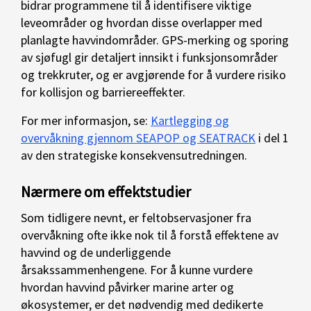
bidrar programmene til å identifisere viktige
leveområder og hvordan disse overlapper med
planlagte havvindområder. GPS-merking og sporing
av sjøfugl gir detaljert innsikt i funksjonsområder
og trekkruter, og er avgjørende for å vurdere risiko
for kollisjon og barriereeffekter.
For mer informasjon, se:
Kartlegging og
overvåkning gjennom SEAPOP og SEATRACK
i del 1
av den strategiske konsekvensutredningen.
Nærmere om effektstudier
Som tidligere nevnt, er feltobservasjoner fra
overvåkning ofte ikke nok til å forstå effektene av
havvind og de underliggende
årsakssammenhengene. For å kunne vurdere
hvordan havvind påvirker marine arter og
økosystemer, er det nødvendig med dedikerte