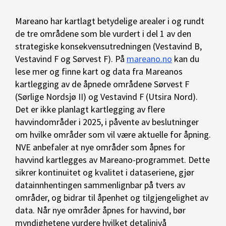
Mareano har kartlagt betydelige arealer i og rundt
de tre områdene som ble vurdert i del 1 av den
strategiske konsekvensutredningen (Vestavind B,
Vestavind F og Sørvest F). På
mareano.no
kan du
lese mer og finne kart og data fra Mareanos
kartlegging av de åpnede områdene Sørvest F
(Sørlige Nordsjø II) og Vestavind F (Utsira Nord).
Det er ikke planlagt kartlegging av flere
havvindområder i 2025, i påvente av beslutninger
om hvilke områder som vil være aktuelle for åpning.
NVE anbefaler at nye områder som åpnes for
havvind kartlegges av Mareano-programmet. Dette
sikrer kontinuitet og kvalitet i dataseriene, gjør
datainnhentingen sammenlignbar på tvers av
områder, og bidrar til åpenhet og tilgjengelighet av
data. Når nye områder åpnes for havvind, bør
myndighetene vurdere hvilket detaljnivå