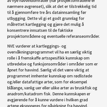
av nye havvindområder (når prosjektområdene er
nærmere avgrenset), slik at det er tilstrekkelig tid
til å gjennomføre tre års datainnsamling før
utbygging. Dette vil gi et godt grunnlag for
målrettet kartlegging og gjøre det mulig å
konsentrere innsatsen til de faktiske
prosjektområdene og eventuelle referanseområder.
NVE vurderer at kartleggings- og
overvåkningsprogrammet vil ha en særlig viktig
rolle i å fremskaffe artsspesifikk kunnskap om
utbredelse og funksjonsområder i områder som er
åpnet for havvind. Særlig vil det være viktig at
programmet innhenter kunnskap om rødlistede
og/eller datafattige arter, som for eksempel
blålange, vanlig uer eller ulike arter av bruskfisk og
anadrom/katadrom fisk. Denne kunnskapen er
avgjørende for å kunne vurdere i hvilken grad
artene eksponeres for påvirkning fra havvind.