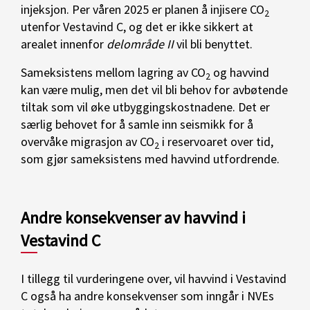
injeksjon. Per våren 2025 er planen å injisere CO
2
utenfor Vestavind C, og det er ikke sikkert at
arealet innenfor
delområde II
vil bli benyttet.
Sameksistens mellom lagring av CO
og havvind
2
kan være mulig, men det vil bli behov for avbøtende
tiltak som vil øke utbyggingskostnadene. Det er
særlig behovet for å samle inn seismikk for å
overvåke migrasjon av CO
i reservoaret over tid,
2
som gjør sameksistens med havvind utfordrende.
Andre konsekvenser av havvind i
Vestavind C
I tillegg til vurderingene over, vil havvind i Vestavind
C også ha andre konsekvenser som inngår i NVEs