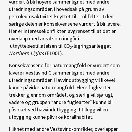
vurdert å bli høyere sammenlignet med andre
utredningsområder, i hovedsak på grunn av
petroleumsaktivitet knyttet til Trollfeltet. I den
sørlige delen er konsekvensene vurdert å bli lavere.
Her er interessekonflikten avgrenset til at det er
overlapp med areal som inngår i
utnyttelsestillatelsen til CO
-lagringsanlegget
2
Northern Lights
(EL001).
Konsekvensene for naturmangfold er vurdert som
lavere i Vestavind C sammenlignet med andre
utredningsområder. Havvindutbygging vil likevel
kunne påvirke naturmangfold. Flere fuglearter
trekker gjennom området, og særlig vil sjøfugl,
vadere og gruppen “andre fuglearter” kunne bli
påvirket ved havvindutbygging. I tillegg vil en
utbygging kunne påvirke korallhabitat.
I likhet med andre Vestavind-områder, overlapper