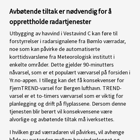
Avbøtende tiltak er nødvendig for å
opprettholde radartjenester
Utbygging av havvind i Vestavind C kan føre til
forstyrrelser i radarsignalene fra Bømlo værradar,
noe som kan påvirke de automatiserte
korttidsvarslene fra Meteorologisk institutt i
enkelte områder. Dette gjelder 90-minutters
nåvarsel, som er et populært værvarsel på forsiden i
Yr.no-appen. I tillegg kan det få konsekvenser for
FjernTREND-varsel for Bergen lufthavn. TREND-
varsel er et to-timers værvarsel som er viktig for
planlegging og drift på flyplassene. Dersom denne
tjenesten blir berørt vil konsekvensene være
alvorlige og avbøtende tiltak må iverksettes.
I hvilken grad værradaren vil påvirkes, vil avhenge
både av avstanden mellom havvindanlegget og