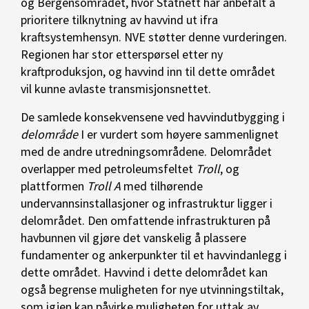
og Bergensområdet, hvor Statnett har anbefalt å
prioritere tilknytning av havvind ut ifra
kraftsystemhensyn. NVE støtter denne vurderingen.
Regionen har stor etterspørsel etter ny
kraftproduksjon, og havvind inn til dette området
vil kunne avlaste transmisjonsnettet.
De samlede konsekvensene ved havvindutbygging i
delområde
I er vurdert som høyere sammenlignet
med de andre utredningsområdene. Delområdet
overlapper med petroleumsfeltet
Troll
, og
plattformen
Troll A
med tilhørende
undervannsinstallasjoner og infrastruktur ligger i
delområdet. Den omfattende infrastrukturen på
havbunnen vil gjøre det vanskelig å plassere
fundamenter og ankerpunkter til et havvindanlegg i
dette området. Havvind i dette delområdet kan
også begrense muligheten for nye utvinningstiltak,
som igjen kan påvirke muligheten for uttak av