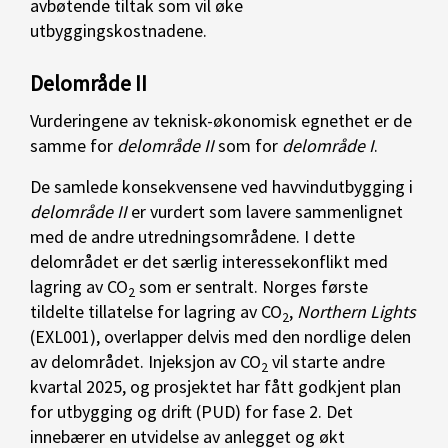
avbøtende tiltak som vil øke
utbyggingskostnadene.
Delområde II
Vurderingene av teknisk-økonomisk egnethet er de
samme for
delområde II
som for
delområde I
.
De samlede konsekvensene ved havvindutbygging i
delområde II
er vurdert som lavere sammenlignet
med de andre utredningsområdene. I dette
delområdet er det særlig interessekonflikt med
lagring av CO
som er sentralt. Norges første
2
tildelte tillatelse for lagring av CO
,
Northern Lights
2
(EXL001), overlapper delvis med den nordlige delen
av delområdet. Injeksjon av CO
vil starte andre
2
kvartal 2025, og prosjektet har fått godkjent plan
for utbygging og drift (PUD) for fase 2. Det
innebærer en utvidelse av anlegget og økt