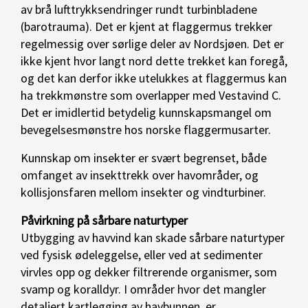
av brå lufttrykksendringer rundt turbinbladene
(barotrauma). Det er kjent at flaggermus trekker
regelmessig over sørlige deler av Nordsjøen. Det er
ikke kjent hvor langt nord dette trekket kan foregå,
og det kan derfor ikke utelukkes at flaggermus kan
ha trekkmønstre som overlapper med Vestavind C.
Det er imidlertid betydelig kunnskapsmangel om
bevegelsesmønstre hos norske flaggermusarter.
Kunnskap om insekter er svært begrenset, både
omfanget av insekttrekk over havområder, og
kollisjonsfaren mellom insekter og vindturbiner.
Påvirkning på sårbare naturtyper
Utbygging av havvind kan skade sårbare naturtyper
ved fysisk ødeleggelse, eller ved at sedimenter
virvles opp og dekker filtrerende organismer, som
svamp og koralldyr. I områder hvor det mangler
detaljert kartlegging av havbunnen, er