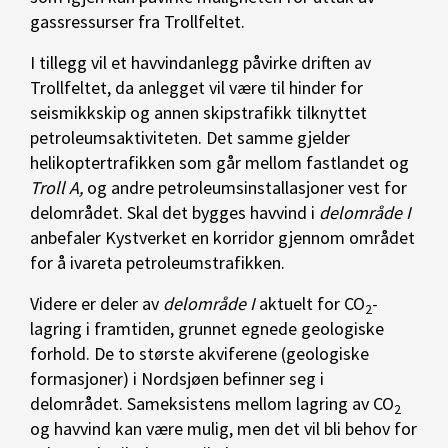
gassressurser fra Trollfeltet.
I tillegg vil et havvindanlegg påvirke driften av
Trollfeltet, da anlegget vil være til hinder for
seismikkskip og annen skipstrafikk tilknyttet
petroleumsaktiviteten. Det samme gjelder
helikoptertrafikken som går mellom fastlandet og
Troll A,
og andre petroleumsinstallasjoner vest for
delområdet. Skal det bygges havvind i
delområde I
anbefaler Kystverket en korridor gjennom området
for å ivareta petroleumstrafikken.
Videre er deler av
delområde I
aktuelt for CO
-
2
lagring i framtiden, grunnet egnede geologiske
forhold. De to største akviferene (geologiske
formasjoner) i Nordsjøen befinner seg i
delområdet. Sameksistens mellom lagring av CO
2
og havvind kan være mulig, men det vil bli behov for