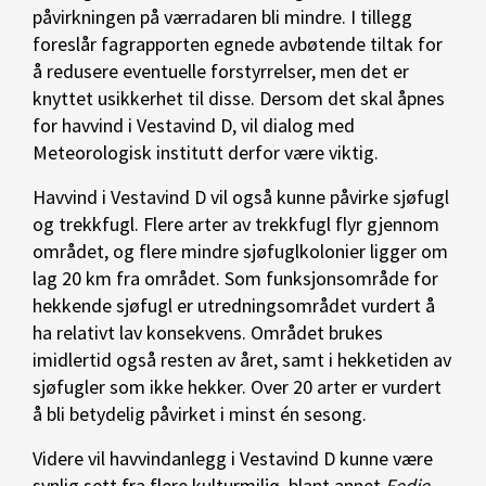
påvirkningen på værradaren bli mindre. I tillegg
foreslår fagrapporten egnede avbøtende tiltak for
å redusere eventuelle forstyrrelser, men det er
knyttet usikkerhet til disse. Dersom det skal åpnes
for havvind i Vestavind D, vil dialog med
Meteorologisk institutt derfor være viktig.
Havvind i Vestavind D vil også kunne påvirke sjøfugl
og trekkfugl. Flere arter av trekkfugl flyr gjennom
området, og flere mindre sjøfuglkolonier ligger om
lag 20 km fra området. Som funksjonsområde for
hekkende sjøfugl er utredningsområdet vurdert å
ha relativt lav konsekvens. Området brukes
imidlertid også resten av året, samt i hekketiden av
sjøfugler som ikke hekker. Over 20 arter er vurdert
å bli betydelig påvirket i minst én sesong.
Videre vil havvindanlegg i Vestavind D kunne være
synlig sett fra flere kulturmiljø, blant annet
Fedje