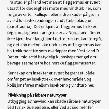
Fra studier på land vet man at flaggermus er svært
utsatt for dødelighet i møte med vindturbiner, som
følge av enten kollisjon eller indre skader på grunn
av brå lufttrykksendringer rundt turbinbladene
(barotrauma). Det er kjent at flaggermus trekker
regelmessig over sørlige deler av Nordsjøen. Det er
ikke kjent hvor langt nord dette trekket kan foregå,
og det kan derfor ikke utelukkes at flaggermus kan
ha trekkmønstre som overlapper med Vestavind D.
Det er imidlertid betydelig kunnskapsmangel om
bevegelsesmønstre hos norske flaggermusarter.
Kunnskap om insekter er svært begrenset, både
omfanget av insekttrekk over havområder, og
kollisjonsfaren mellom insekter og vindturbiner.
Påvirkning på sårbare naturtyper
Utbygging av havvind kan skade sårbare naturtyper
ved fysisk ødeleggelse, eller ved at sedimenter