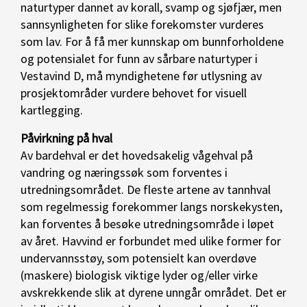
naturtyper dannet av korall, svamp og sjøfjær, men
sannsynligheten for slike forekomster vurderes
som lav. For å få mer kunnskap om bunnforholdene
og potensialet for funn av sårbare naturtyper i
Vestavind D, må myndighetene før utlysning av
prosjektområder vurdere behovet for visuell
kartlegging.
Påvirkning på hval
Av bardehval er det hovedsakelig vågehval på
vandring og næringssøk som forventes i
utredningsområdet. De fleste artene av tannhval
som regelmessig forekommer langs norskekysten,
kan forventes å besøke utredningsområde i løpet
av året. Havvind er forbundet med ulike former for
undervannsstøy, som potensielt kan overdøve
(maskere) biologisk viktige lyder og/eller virke
avskrekkende slik at dyrene unngår området. Det er