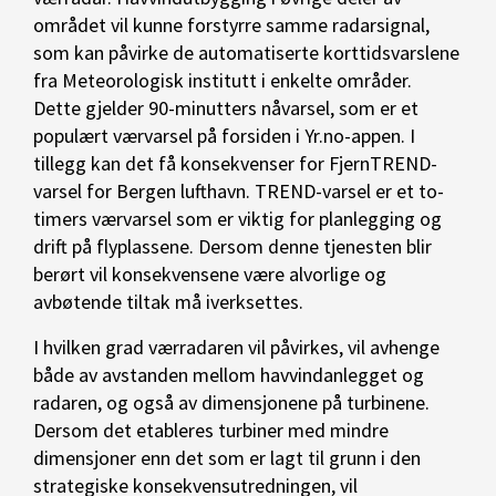
området vil kunne forstyrre samme radarsignal,
som kan påvirke de automatiserte korttidsvarslene
fra Meteorologisk institutt i enkelte områder.
Dette gjelder 90-minutters nåvarsel, som er et
populært værvarsel på forsiden i Yr.no-appen. I
tillegg kan det få konsekvenser for FjernTREND-
varsel for Bergen lufthavn. TREND-varsel er et to-
timers værvarsel som er viktig for planlegging og
drift på flyplassene. Dersom denne tjenesten blir
berørt vil konsekvensene være alvorlige og
avbøtende tiltak må iverksettes.
I hvilken grad værradaren vil påvirkes, vil avhenge
både av avstanden mellom havvindanlegget og
radaren, og også av dimensjonene på turbinene.
Dersom det etableres turbiner med mindre
dimensjoner enn det som er lagt til grunn i den
strategiske konsekvensutredningen, vil