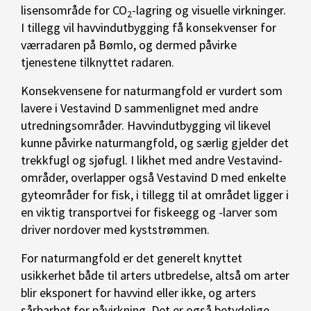
lisensområde for CO
-lagring og visuelle virkninger.
2
I tillegg vil havvindutbygging få konsekvenser for
værradaren på Bømlo, og dermed påvirke
tjenestene tilknyttet radaren.
Konsekvensene for naturmangfold er vurdert som
lavere i Vestavind D sammenlignet med andre
utredningsområder. Havvindutbygging vil likevel
kunne påvirke naturmangfold, og særlig gjelder det
trekkfugl og sjøfugl. I likhet med andre Vestavind-
områder, overlapper også Vestavind D med enkelte
gyteområder for fisk, i tillegg til at området ligger i
en viktig transportvei for fiskeegg og -larver som
driver nordover med kyststrømmen.
For naturmangfold er det generelt knyttet
usikkerhet både til arters utbredelse, altså om arter
blir eksponert for havvind eller ikke, og arters
sårbarhet for påvirkning. Det er også betydelige