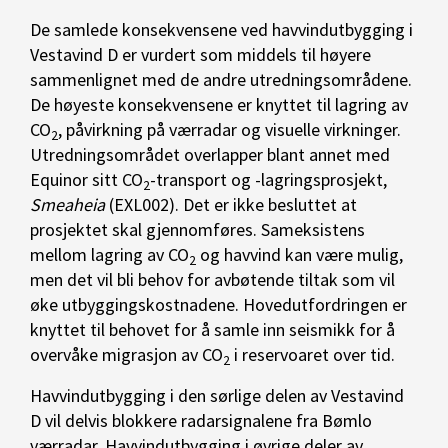
De samlede konsekvensene ved havvindutbygging i
Vestavind D er vurdert som middels til høyere
sammenlignet med de andre utredningsområdene.
De høyeste konsekvensene er knyttet til lagring av
CO
, påvirkning på værradar og visuelle virkninger.
2
Utredningsområdet overlapper blant annet med
Equinor sitt CO
-transport og -lagringsprosjekt,
2
Smeaheia
(EXL002). Det er ikke besluttet at
prosjektet skal gjennomføres. Sameksistens
mellom lagring av CO
og havvind kan være mulig,
2
men det vil bli behov for avbøtende tiltak som vil
øke utbyggingskostnadene. Hovedutfordringen er
knyttet til behovet for å samle inn seismikk for å
overvåke migrasjon av CO
i reservoaret over tid.
2
Havvindutbygging i den sørlige delen av Vestavind
D vil delvis blokkere radarsignalene fra Bømlo
værradar. Havvindutbygging i øvrige deler av