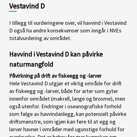
Vestavind D
I tillegg til vurderingene over, vil havvind i Vestavind
D også ha andre konsekvenser som inngår i NVEs
totalvurdering av området.
Havvind i Vestavind D kan påvirke
naturmangfold
Påvirkning på drift av fiskeegg og -larver
Hele Vestavind D utgjør et viktig område for drift
av fiskeegg og -larver, både for arter som gyter
innenfor området (makrell, lange og brosme), men
også utenfor. Endringer i oseanografiske forhold
som følge av havvindanlegg, kan potensielt påvirke
driftsmønstre, som igjen kan føre til at egg og
larver havner i områder med ugunstige forhold for
overlevelse. Det er behov for mer kunnskap om