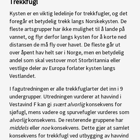
Trekkfugl
Kysten er en viktig ledelinje for trekkfugler, og det
foregår et betydelig trekk langs Norskekysten. De
fleste artsgrupper har ikke mulighet til å lande på
vannet, og flyr derfor langs kysten for å korte ned
distansen de må fly over havet. De fleste går ut
over åpent hav helt sør i Norge, men en betydelig
andel som skal vestover mot Storbritannia eller
vestlige deler av Europa forlater kysten langs
Vestlandet.
I fagutredningen er alle trekkfuglarter det inn i 9
undergrupper. Utredningen vurderer at havvind i
Vestavind F kan gi
svært alvorlig
konsekvens for
sjøfugl, mens vadere og spurvefugler vurderes som
alvorlig
konsekvens. De resterende gruppene har
middels
eller
noe
konsekvens. Dette gjør at samlet
konsekvens for trekkfugl ved utbygging av havvind