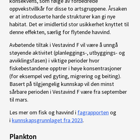
konsekvens, som følge av forbedrede
oppvekstvillkår for disse to artsgruppene. Årsaken
er at introduserte harde strukturer kan gi nye
habitat. Det er imidlertid stor usikkerhet knyttet til
denne effekten, særlig for flytende havvind.
Avbøtende tiltak i Vestavind F vil være å unngå
støyende aktivitet (planleggings-, utbyggings- og
avviklingsfasen) i viktige perioder hvor
fiskebestandene opptrer i høye konsentrasjoner
(for eksempel ved gyting, migrering og beiting).
Basert på tilgjengelig kunnskap vil den minst
sårbare perioden i Vestavind F være fra september
til mars.
Les mer om fisk og havvind i
fagrapporten
og
i
kunnskapsgrunnlaget fra 2023
.
Plankton