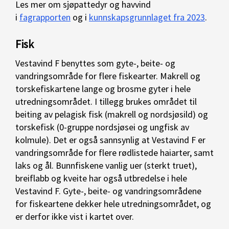
Les mer om sjøpattedyr og havvind
i
fagrapporten
og i
kunnskapsgrunnlaget fra 2023
.
Fisk
Vestavind F benyttes som gyte-, beite- og
vandringsområde for flere fiskearter. Makrell og
torskefiskartene lange og brosme gyter i hele
utredningsområdet. I tillegg brukes området til
beiting av pelagisk fisk (makrell og nordsjøsild) og
torskefisk (0-gruppe nordsjøsei og ungfisk av
kolmule). Det er også sannsynlig at Vestavind F er
vandringsområde for flere rødlistede haiarter, samt
laks og ål. Bunnfiskene vanlig uer (sterkt truet),
breiflabb og kveite har også utbredelse i hele
Vestavind F. Gyte-, beite- og vandringsområdene
for fiskeartene dekker hele utredningsområdet, og
er derfor ikke vist i kartet over.