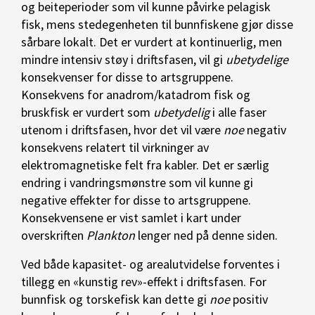
og beiteperioder som vil kunne påvirke pelagisk
fisk, mens stedegenheten til bunnfiskene gjør disse
sårbare lokalt. Det er vurdert at kontinuerlig, men
mindre intensiv støy i driftsfasen, vil gi
ubetydelige
konsekvenser for disse to artsgruppene.
Konsekvens for anadrom/katadrom fisk og
bruskfisk er vurdert som
ubetydelig
i alle faser
utenom i driftsfasen, hvor det vil være
noe
negativ
konsekvens relatert til virkninger av
elektromagnetiske felt fra kabler. Det er særlig
endring i vandringsmønstre som vil kunne gi
negative effekter for disse to artsgruppene.
Konsekvensene er vist samlet i kart under
overskriften
Plankton
lenger ned på denne siden.
Ved både kapasitet- og arealutvidelse forventes i
tillegg en «kunstig rev»-effekt i driftsfasen. For
bunnfisk og torskefisk kan dette gi
noe
positiv