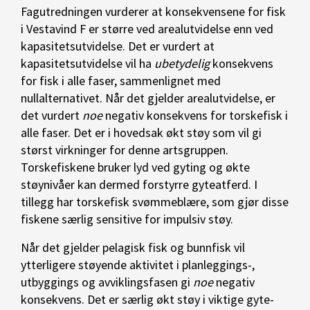
Fagutredningen vurderer at konsekvensene for fisk
i Vestavind F er større ved arealutvidelse enn ved
kapasitetsutvidelse. Det er vurdert at
kapasitetsutvidelse vil ha
ubetydelig
konsekvens
for fisk i alle faser, sammenlignet med
nullalternativet. Når det gjelder arealutvidelse, er
det vurdert
noe
negativ konsekvens for torskefisk i
alle faser. Det er i hovedsak økt støy som vil gi
størst virkninger for denne artsgruppen.
Torskefiskene bruker lyd ved gyting og økte
støynivåer kan dermed forstyrre gyteatferd. I
tillegg har torskefisk svømmeblære, som gjør disse
fiskene særlig sensitive for impulsiv støy.
Når det gjelder pelagisk fisk og bunnfisk vil
ytterligere støyende aktivitet i planleggings-,
utbyggings og avviklingsfasen gi
noe
negativ
konsekvens. Det er særlig økt støy i viktige gyte-