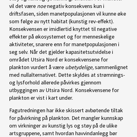
vil det være
noe
negativ konsekvens kun i
driftsfasen, siden manetpopulasjonen vil kunne øke
som følge av nytt habitat (kunstig rev-effekt).
Konsekvensen er imidlertid knyttet til negative
effekter på økosystemet og for menneskelige
aktiviteter, snarere enn for manetpopulasjonen i
seg selv. Når det gjelder kapasitetsutvidelse i
området Utsira Nord er konsekvensene for
plankton vurdert å være
ubetydelige,
sammenlignet
med nullalternativet. Dette skyldes at strømnings-
og lysforhold allerede påvirkes gjennom
utbyggingen av Utsira Nord. Konsekvensene for
plankton er vist i kart under.
Fagutredningen har ikke skissert avbøtende tiltak
for påvirkning på plankton. Det mangler kunnskap
om virkninger av kunstig lys og støy på de ulike
artsgruppene, samt hvordan havvindanlegg bør