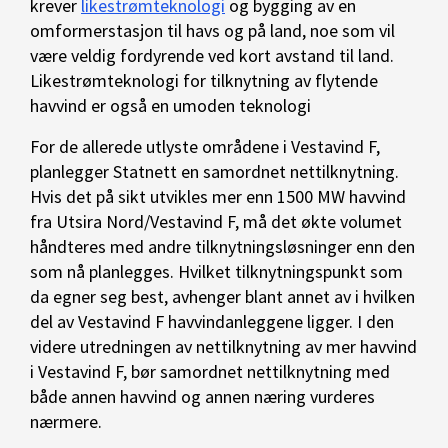
krever
likestrømteknologi
og bygging av en
omformerstasjon til havs og på land, noe som vil
være veldig fordyrende ved kort avstand til land.
Likestrømteknologi for tilknytning av flytende
havvind er også en umoden teknologi
For de allerede utlyste områdene i Vestavind F,
planlegger Statnett en samordnet nettilknytning.
Hvis det på sikt utvikles mer enn 1500 MW havvind
fra Utsira Nord/Vestavind F, må det økte volumet
håndteres med andre tilknytningsløsninger enn den
som nå planlegges. Hvilket tilknytningspunkt som
da egner seg best, avhenger blant annet av i hvilken
del av Vestavind F havvindanleggene ligger. I den
videre utredningen av nettilknytning av mer havvind
i Vestavind F, bør samordnet nettilknytning med
både annen havvind og annen næring vurderes
nærmere.