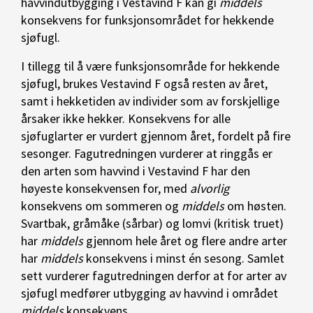
havvindutbygging i Vestavind F kan gi
middels
konsekvens for funksjonsområdet for hekkende
sjøfugl.
I tillegg til å være funksjonsområde for hekkende
sjøfugl, brukes Vestavind F også resten av året,
samt i hekketiden av individer som av forskjellige
årsaker ikke hekker. Konsekvens for alle
sjøfuglarter er vurdert gjennom året, fordelt på fire
sesonger. Fagutredningen vurderer at ringgås er
den arten som havvind i Vestavind F har den
høyeste konsekvensen for, med
alvorlig
konsekvens om sommeren og
middels
om høsten.
Svartbak, gråmåke (sårbar) og lomvi (kritisk truet)
har
middels
gjennom hele året og flere andre arter
har
middels
konsekvens i minst én sesong. Samlet
sett vurderer fagutredningen derfor at for arter av
sjøfugl medfører utbygging av havvind i området
middels
konsekvens.