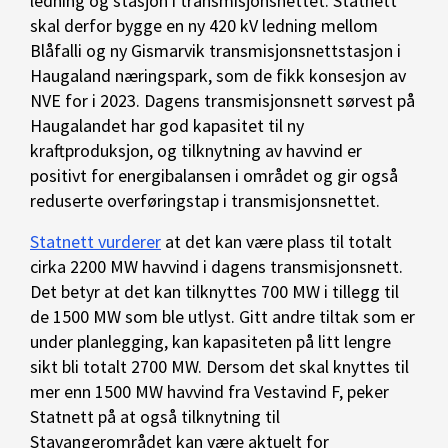
ledning og stasjon i transmisjonsnettet. Statnett
skal derfor bygge en ny 420 kV ledning mellom
Blåfalli og ny Gismarvik transmisjonsnettstasjon i
Haugaland næringspark, som de fikk konsesjon av
NVE for i 2023. Dagens transmisjonsnett sørvest på
Haugalandet har god kapasitet til ny
kraftproduksjon, og tilknytning av havvind er
positivt for energibalansen i området og gir også
reduserte overføringstap i transmisjonsnettet.
Statnett vurderer
at det kan være plass til totalt
cirka 2200 MW havvind i dagens transmisjonsnett.
Det betyr at det kan tilknyttes 700 MW i tillegg til
de 1500 MW som ble utlyst. Gitt andre tiltak som er
under planlegging, kan kapasiteten på litt lengre
sikt bli totalt 2700 MW. Dersom det skal knyttes til
mer enn 1500 MW havvind fra Vestavind F, peker
Statnett på at også tilknytning til
Stavangerområdet kan være aktuelt for