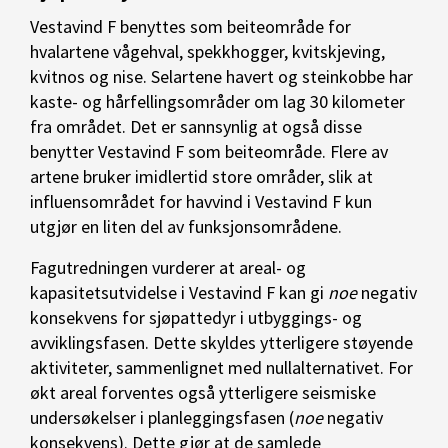
Vestavind F benyttes som beiteområde for
hvalartene vågehval, spekkhogger, kvitskjeving,
kvitnos og nise. Selartene havert og steinkobbe har
kaste- og hårfellingsområder om lag 30 kilometer
fra området. Det er sannsynlig at også disse
benytter Vestavind F som beiteområde. Flere av
artene bruker imidlertid store områder, slik at
influensområdet for havvind i Vestavind F kun
utgjør en liten del av funksjonsområdene.
Fagutredningen vurderer at areal- og
kapasitetsutvidelse i Vestavind F kan gi
noe
negativ
konsekvens for sjøpattedyr i utbyggings- og
avviklingsfasen. Dette skyldes ytterligere støyende
aktiviteter, sammenlignet med nullalternativet. For
økt areal forventes også ytterligere seismiske
undersøkelser i planleggingsfasen (
noe
negativ
konsekvens). Dette gjør at de samlede