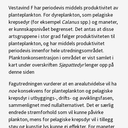
Vestavind F har periodevis middels produktivitet av
planteplankton. For dyreplankton, som pelagiske
krepsedyr (for eksempel
Calanus
spp.) og maneter,
er kunnskapsnivået begrenset. Det antas at disse
artsgruppene i stor grad følger produktiviteten til
planteplankton, og har middels produktivitet
periodevis innenfor hele utredningsområdet.
Planktonkonsentrasjon i området er vist samlet i
kart under overskriften
Sjøpattedyr
lenger opp på
denne siden
Fagutredningen vurderer at en arealutvidelse vil ha
noe
konsekvens for planteplankton og pelagiske
krepsdyr i utbyggings-, drifts- og avviklingsfasen,
sammenlignet med nullalternativet. Det er særlig
endrede strømforhold som vil kunne påvirke
plankton, mens for pelagiske krepsdyr vil i tillegg
støy og kunstig lys kunne gi effekter. For maneter