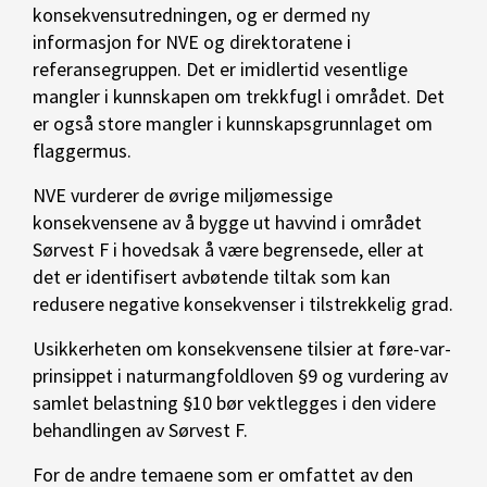
konsekvensutredningen, og er dermed ny
informasjon for NVE og direktoratene i
referansegruppen. Det er imidlertid vesentlige
mangler i kunnskapen om trekkfugl i området. Det
er også store mangler i kunnskapsgrunnlaget om
flaggermus.
NVE vurderer de øvrige miljømessige
konsekvensene av å bygge ut havvind i området
Sørvest F i hovedsak å være begrensede, eller at
det er identifisert avbøtende tiltak som kan
redusere negative konsekvenser i tilstrekkelig grad.
Usikkerheten om konsekvensene tilsier at føre-var-
prinsippet i naturmangfoldloven §9 og vurdering av
samlet belastning §10 bør vektlegges i den videre
behandlingen av Sørvest F.
For de andre temaene som er omfattet av den