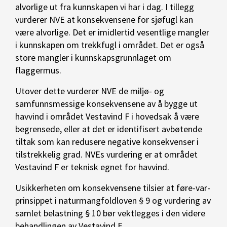
alvorlige ut fra kunnskapen vi har i dag. I tillegg
vurderer NVE at konsekvensene for sjøfugl kan
være alvorlige. Det er imidlertid vesentlige mangler
i kunnskapen om trekkfugl i området. Det er også
store mangler i kunnskapsgrunnlaget om
flaggermus.
Utover dette vurderer NVE de miljø- og
samfunnsmessige konsekvensene av å bygge ut
havvind i området Vestavind F i hovedsak å være
begrensede, eller at det er identifisert avbøtende
tiltak som kan redusere negative konsekvenser i
tilstrekkelig grad. NVEs vurdering er at området
Vestavind F er teknisk egnet for havvind.
Usikkerheten om konsekvensene tilsier at føre-var-
prinsippet i naturmangfoldloven § 9 og vurdering av
samlet belastning § 10 bør vektlegges i den videre
behandlingen av Vestavind F.