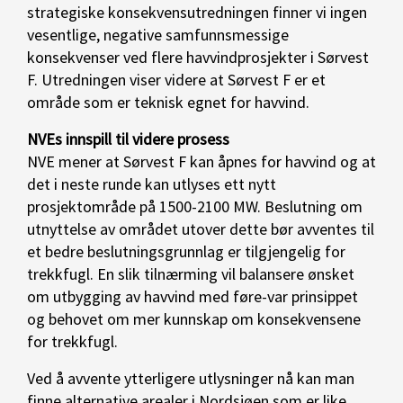
strategiske konsekvensutredningen finner vi ingen
vesentlige, negative samfunnsmessige
konsekvenser ved flere havvindprosjekter i Sørvest
F. Utredningen viser videre at Sørvest F er et
område som er teknisk egnet for havvind.
NVEs innspill til videre prosess
NVE mener at Sørvest F kan åpnes for havvind og at
det i neste runde kan utlyses ett nytt
prosjektområde på 1500-2100 MW. Beslutning om
utnyttelse av området utover dette bør avventes til
et bedre beslutningsgrunnlag er tilgjengelig for
trekkfugl. En slik tilnærming vil balansere ønsket
om utbygging av havvind med føre-var prinsippet
og behovet om mer kunnskap om konsekvensene
for trekkfugl.
Ved å avvente ytterligere utlysninger nå kan man
finne alternative arealer i Nordsjøen som er like