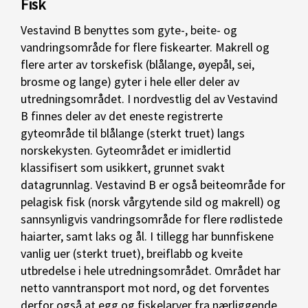
Fisk
Vestavind B benyttes som gyte-, beite- og
vandringsområde for flere fiskearter. Makrell og
flere arter av torskefisk (blålange, øyepål, sei,
brosme og lange) gyter i hele eller deler av
utredningsområdet. I nordvestlig del av Vestavind
B finnes deler av det eneste registrerte
gyteområde til blålange (sterkt truet) langs
norskekysten. Gyteområdet er imidlertid
klassifisert som usikkert, grunnet svakt
datagrunnlag. Vestavind B er også beiteområde for
pelagisk fisk (norsk vårgytende sild og makrell) og
sannsynligvis vandringsområde for flere rødlistede
haiarter, samt laks og ål. I tillegg har bunnfiskene
vanlig uer (sterkt truet), breiflabb og kveite
utbredelse i hele utredningsområdet. Området har
netto vanntransport mot nord, og det forventes
derfor også at egg og fiskelarver fra nærliggende