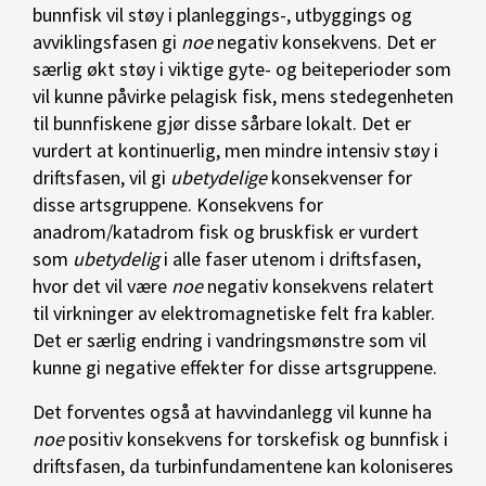
bunnfisk vil støy i planleggings-, utbyggings og
avviklingsfasen gi
noe
negativ konsekvens. Det er
særlig økt støy i viktige gyte- og beiteperioder som
vil kunne påvirke pelagisk fisk, mens stedegenheten
til bunnfiskene gjør disse sårbare lokalt. Det er
vurdert at kontinuerlig, men mindre intensiv støy i
driftsfasen, vil gi
ubetydelige
konsekvenser for
disse artsgruppene. Konsekvens for
anadrom/katadrom fisk og bruskfisk er vurdert
som
ubetydelig
i alle faser utenom i driftsfasen,
hvor det vil være
noe
negativ konsekvens relatert
til virkninger av elektromagnetiske felt fra kabler.
Det er særlig endring i vandringsmønstre som vil
kunne gi negative effekter for disse artsgruppene.
Det forventes også at havvindanlegg vil kunne ha
noe
positiv konsekvens for torskefisk og bunnfisk i
driftsfasen, da turbinfundamentene kan koloniseres