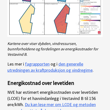
Kartene over viser dybden, vindressursen,
bunnforholdene og fordelingen av energikostnader for
Vestavind B.
Les mer i
fagrapporten
og i
den generelle
utredningen av kraftproduksjon og vindregime
.
Energikostnad over levetiden
NVE har estimert energikostnaden over levetiden
(LCOE) for et havvindanlegg i Vestavind B til 156
øre/kWh.
Du kan lese mer om LCOE og metoden