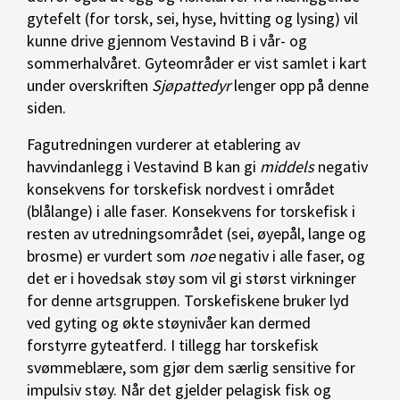
gytefelt (for torsk, sei, hyse, hvitting og lysing) vil
kunne drive gjennom Vestavind B i vår- og
sommerhalvåret. Gyteområder er vist samlet i kart
under overskriften
Sjøpattedyr
lenger opp på denne
siden.
Fagutredningen vurderer at etablering av
havvindanlegg i Vestavind B kan gi
middels
negativ
konsekvens for torskefisk nordvest i området
(blålange) i alle faser. Konsekvens for torskefisk i
resten av utredningsområdet (sei, øyepål, lange og
brosme) er vurdert som
noe
negativ i alle faser, og
det er i hovedsak støy som vil gi størst virkninger
for denne artsgruppen. Torskefiskene bruker lyd
ved gyting og økte støynivåer kan dermed
forstyrre gyteatferd. I tillegg har torskefisk
svømmeblære, som gjør dem særlig sensitive for
impulsiv støy. Når det gjelder pelagisk fisk og