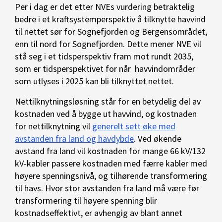
Per i dag er det etter NVEs vurdering betraktelig
bedre i et kraftsystemperspektiv å tilknytte havvind
til nettet sør for Sognefjorden og Bergensområdet,
enn til nord for Sognefjorden. Dette mener NVE vil
stå seg i et tidsperspektiv fram mot rundt 2035,
som er tidsperspektivet for når havvindområder
som utlyses i 2025 kan bli tilknyttet nettet.
Nettilknytningsløsning står for en betydelig del av
kostnaden ved å bygge ut havvind, og kostnaden
for nettilknytning vil
generelt sett øke med
avstanden fra land og havdybde
. Ved økende
avstand fra land vil kostnaden for mange 66 kV/132
kV-kabler passere kostnaden med færre kabler med
høyere spenningsnivå, og tilhørende transformering
til havs. Hvor stor avstanden fra land må være før
transformering til høyere spenning blir
kostnadseffektivt, er avhengig av blant annet