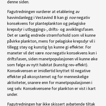
denne siden.
Fagutredningen vurderer at etablering av
havvindanlegg i Vestavind B kan gi
noe
negativ
konsekvens for planteplankton og pelagiske
krepsdyr i utbyggings-, drifts- og avviklingsfasen.
Det er særlig endrede strømforhold som vil kunne
påvirke plankton, mens for pelagiske krepsdyr vil i
tillegg støy og kunstig lys kunne gi effekter. For
maneter vil det være
noe
negativ konsekvens kun i
driftsfasen, siden manetpopulasjonen vil kunne øke
som følge av nytt habitat (kunstig rev-effekt).
Konsekvensen er imidlertid knyttet til negative
effekter på økosystemet og for menneskelige
aktiviteter, snarere enn for manetpopulasjonen i
seg selv. Konsekvensene for plankton er vist i kart
under.
Fagutredningen har ikke skissert avbøtende tiltak