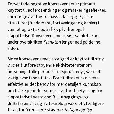
Forventede negative konsekvenser er primært
knyttet til adferdsendringer og maskeringseffekter,
som følge av støy fra havvindanlegg. Fysiske
strukturer (fundament, fortøyninger og kabler) i
vannet og økt skipstrafikk påvirker også
sjøpattedyr. Konsekvensene er vist samlet i kart
under overskriften
Plankton
lenger ned på denne
siden.
Siden konsekvensene i stor grad er knyttet til støy,
vil det å utføre støyende aktiviteter utenom
betydningsfulle perioder for sjøpattedyr, være et
viktig avbøtende tiltak. For at tiltaket skal være
effektivt er det behov for mer detaljert kunnskap
om hvilke perioder som er av størst betydning for
sjøpattedyr i Vestavind B. I utbyggings- og
driftsfasen vil valg av teknologi være et ytterligere
tiltak for å redusere støy
(beste tilgjengelige