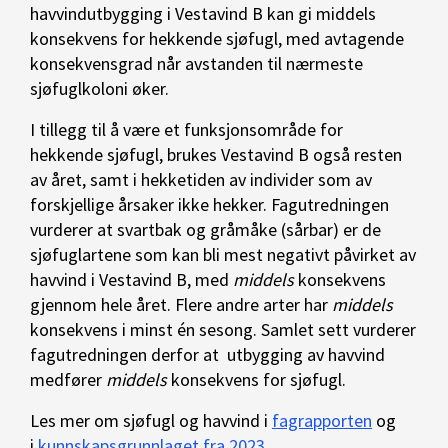
havvindutbygging i Vestavind B kan gi
middels
konsekvens for hekkende sjøfugl, med avtagende
konsekvensgrad når avstanden til nærmeste
sjøfuglkoloni øker.
I tillegg til å være et funksjonsområde for
hekkende sjøfugl, brukes Vestavind B også resten
av året, samt i hekketiden av individer som av
forskjellige årsaker ikke hekker. Fagutredningen
vurderer at svartbak og gråmåke (sårbar) er de
sjøfuglartene som kan bli mest negativt påvirket av
havvind i Vestavind B, med
middels
konsekvens
gjennom hele året. Flere andre arter har
middels
konsekvens i minst én sesong. Samlet sett vurderer
fagutredningen derfor at utbygging av havvind
medfører
middels
konsekvens for sjøfugl.
Les mer om sjøfugl og havvind i
fagrapporten
og
i
kunnskapsgrunnlaget fra 2023
.