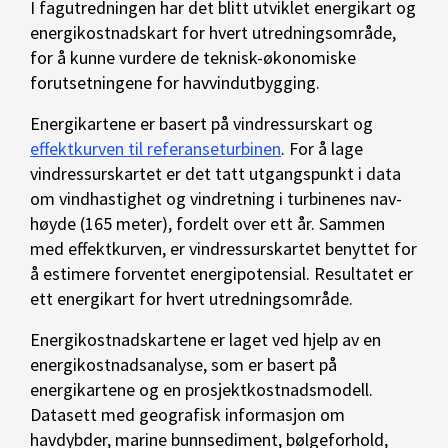
I fagutredningen har det blitt utviklet energikart og
energikostnadskart for hvert utredningsområde,
for å kunne vurdere de teknisk-økonomiske
forutsetningene for havvindutbygging.
Energikartene er basert på vindressurskart og
effektkurven til referanseturbinen
. For å lage
vindressurskartet er det tatt utgangspunkt i data
om vindhastighet og vindretning i turbinenes nav-
høyde (165 meter), fordelt over ett år. Sammen
med effektkurven, er vindressurskartet benyttet for
å estimere forventet energipotensial. Resultatet er
ett energikart for hvert utredningsområde.
Energikostnadskartene er laget ved hjelp av en
energikostnadsanalyse, som er basert på
energikartene og en prosjektkostnadsmodell.
Datasett med geografisk informasjon om
havdybder, marine bunnsediment, bølgeforhold,