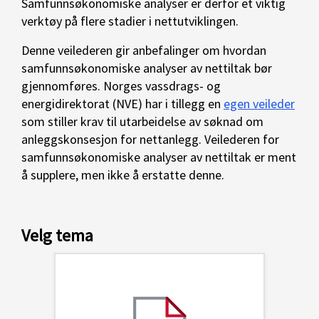
Samfunnsøkonomiske analyser er derfor et viktig
verktøy på flere stadier i nettutviklingen.
Denne veilederen gir anbefalinger om hvordan
samfunnsøkonomiske analyser av nettiltak bør
gjennomføres. Norges vassdrags- og
energidirektorat (NVE) har i tillegg en
egen veileder
som stiller krav til utarbeidelse av søknad om
anleggskonsesjon for nettanlegg. Veilederen for
samfunnsøkonomiske analyser av nettiltak er ment
å supplere, men ikke å erstatte denne.
Velg tema