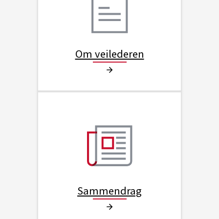
Om veilederen
Sammendrag