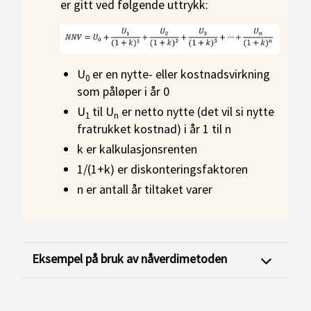
er gitt ved følgende uttrykk:
U
er en nytte- eller kostnadsvirkning
0
som påløper i år 0
U
til U
er netto nytte (det vil si nytte
1
n
fratrukket kostnad) i år 1 til n
k er kalkulasjonsrenten
1/(1+k) er diskonteringsfaktoren
n er antall år tiltaket varer
Eksempel på bruk av nåverdimetoden