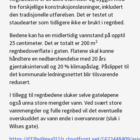
tre forskjellige konstruksjonsløsninger, inkludert
den tradisjonelle utførelsen. Det er testet ut
staudearter som tidligere ikke er brukt i regnbed.
Bedene kan ha en midlertidig vannstand på opptil
2
25 centimeter. Det er totalt er 200 m
regnbedoverflate i gaten. Flatene skal kunne
håndtere en nedbørshendelse med 20 års
gjentaksintervall og 20 % klimapåslag. Påslippet til
det kommunale ledningsnettet blir tilsvarende
redusert.
I tillegg til regnbedene sluker selve gateløpene
også unna store mengder vann. Ved svært store
vannmengder og fulle regnbed vil det eventuelle
overskuddet av vann ende i overvannsrør (sluk i
Wilses gate).
https://d33by0imu011lz.cloudfront.net/1622448409/asp