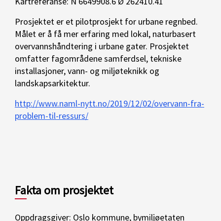
Kartreferanse: N 6649908.6 Ø 262410.41
Prosjektet er et pilotprosjekt for urbane regnbed.
Målet er å få mer erfaring med lokal, naturbasert
overvannshåndtering i urbane gater. Prosjektet
omfatter fagområdene samferdsel, tekniske
installasjoner, vann- og miljøteknikk og
landskapsarkitektur.
http://www.naml-nytt.no/2019/12/02/overvann-fra-
problem-til-ressurs/
Fakta om prosjektet
Oppdragsgiver: Oslo kommune, bymiljøetaten