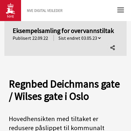
NVE DIGITAL VEILEDER
Eksempelsamling for overvannstiltak
Publisert 22.09.22
Del
denne
siden
Regnbed Deichmans gate
/ Wilses gate i Oslo
Hovedhensikten med tiltaket er
redusere påslippet til kommunalt