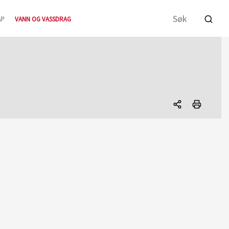
AP
VANN OG VASSDRAG
Del
denne
siden