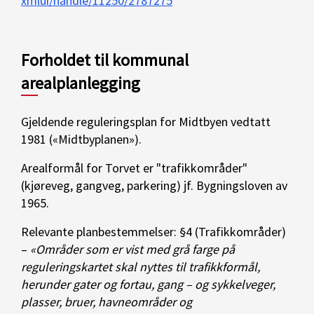
xmlui/handle/11250/2787275
Forholdet til kommunal
arealplanlegging
Gjeldende reguleringsplan for Midtbyen vedtatt
1981 («Midtbyplanen»).
Arealformål for Torvet er "trafikkområder"
(kjøreveg, gangveg, parkering) jf. Bygningsloven av
1965.
Relevante planbestemmelser: §4 (Trafikkområder)
–
«Områder som er vist med grå farge på
reguleringskartet skal nyttes til trafikkformål,
herunder gater og fortau, gang – og sykkelveger,
plasser, bruer, havneområder og